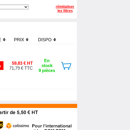
réinitialiser
les filtres
E
PRIX
DISPO
En
59,83 € HT
%
stock
71,79 € TTC
9 pièces