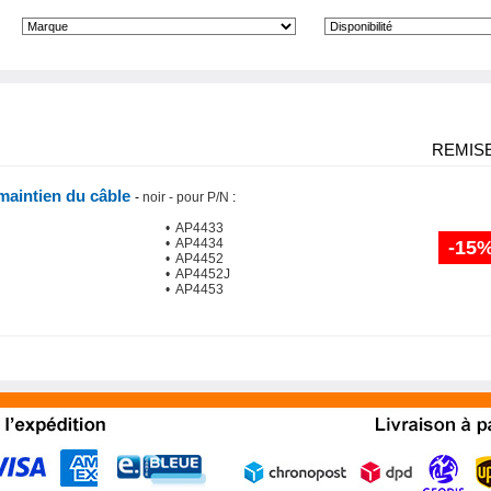
REMIS
maintien du câble
-
noir - pour P/N
:
• AP4433
• AP4434
-15
• AP4452
• AP4452J
• AP4453