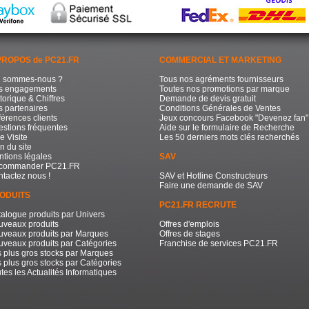
PROPOS de PC21.FR
COMMERCIAL ET MARKETING
i sommes-nous ?
Tous nos agréments fournisseurs
s engagements
Toutes nos promotions par marque
torique & Chiffres
Demande de devis gratuit
 partenaires
Conditions Générales de Ventes
érences clients
Jeux concours Facebook "Devenez fan"
stions fréquentes
Aide sur le formulaire de Recherche
e Visite
Les 50 derniers mots clés recherchés
n du site
tions légales
SAV
commander PC21.FR
tactez nous !
SAV et Hotline Constructeurs
Faire une demande de SAV
ODUITS
PC21.FR RECRUTE
alogue produits par Univers
uveaux produits
Offres d'emplois
uveaux produits par Marques
Offres de stages
veaux produits par Catégories
Franchise de services PC21.FR
 plus gros stocks par Marques
 plus gros stocks par Catégories
tes les Actualités Informatiques