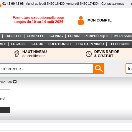
01 43 00 43 08
(lundi au jeudi 8H30 18H30, vendredi 8H30 17H30)
Contactez-nous
Fermeture exceptionnelle pour
MON COMPTE
congés du 10 au 14 août 2026
|
|
|
|
|
|
TABLETTE
COMPO PC
GAMING
ÉCRAN
PÉRIPHÉRIQUE
IMPRESSIO
|
|
|
|
|
ITÉ
LOGICIEL
CLOUD
SOLUTIONS IT
PHOTO TV VIDÉO
TÉLÉPHONIE
HAUT NIVEAU
DEVIS RAPIDE
de certification
& GRATUIT
NTATION