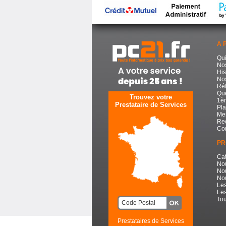
A 
Qu
No
His
Nos
Réf
Que
Trouvez votre
1èr
Prestataire de Services
Pla
Men
Re
Con
PR
Cat
No
No
Nou
Les
Les
Tou
Prestataires de Services