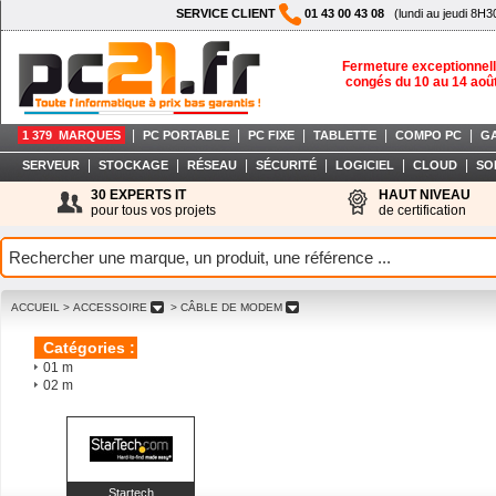
SERVICE CLIENT
01 43 00 43 08
(lundi au jeudi 8H3
Fermeture exceptionnell
congés du 10 au 14 aoû
|
|
|
|
|
1 379 MARQUES
PC PORTABLE
PC FIXE
TABLETTE
COMPO PC
G
|
|
|
|
|
|
SERVEUR
STOCKAGE
RÉSEAU
SÉCURITÉ
LOGICIEL
CLOUD
SO
30 EXPERTS IT
HAUT NIVEAU
pour tous vos projets
de certification
ACCUEIL
> ACCESSOIRE
> CÂBLE DE MODEM
Catégories :
01 m
02 m
Startech