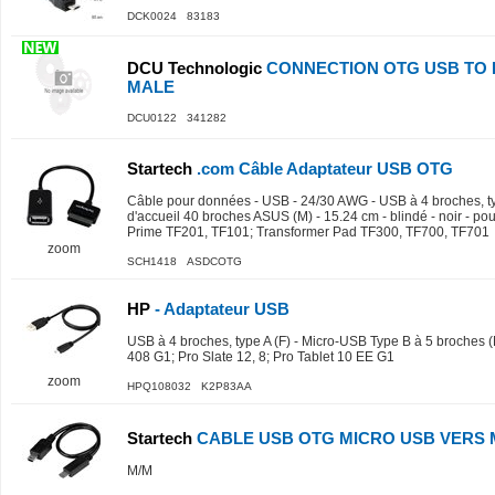
DCK0024 83183
DCU Technologic
CONNECTION OTG USB TO 
MALE
DCU0122 341282
Startech
.com Câble Adaptateur USB OTG
Câble pour données - USB - 24/30 AWG - USB à 4 broches, typ
d'accueil 40 broches ASUS (M) - 15.24 cm - blindé - noir - 
Prime TF201, TF101; Transformer Pad TF300, TF700, TF701
zoom
SCH1418 ASDCOTG
HP
- Adaptateur USB
USB à 4 broches, type A (F) - Micro-USB Type B à 5 broches (
408 G1; Pro Slate 12, 8; Pro Tablet 10 EE G1
zoom
HPQ108032 K2P83AA
Startech
CABLE USB OTG MICRO USB VERS M
M/M