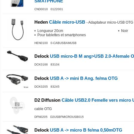
SMATPHONE
CND0010 0122001
Heden
Câble micro-USB
-
Adaptateur micro-USB OTG 
• Longueur 20cm
• Noir
• Pour tablettes et smartphones
HEN0100 0-CABUSBAMUSB
Delock
USB micro-B M ang>USB 2.0-Afemale 
DCK0166 83104
Delock
USB A -> mini B Ang. fe/ma OTG
DCK0205 83245
D2 Diffusion
Câble USB2.0 Femelle vers micro 
cable OTG
DFN0205 D2USBFMICROUSB015
Delock
USB A -> micro B fe/ma 0,50mOTG