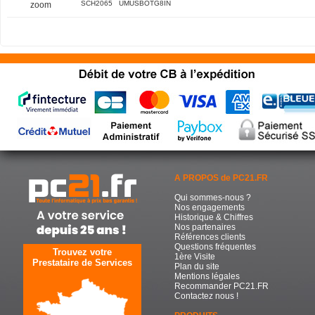
SCH2065 UMUSBOTG8IN
zoom
A PROPOS de PC21.FR
Qui sommes-nous ?
Nos engagements
Historique & Chiffres
Nos partenaires
Références clients
Questions fréquentes
Trouvez votre
1ère Visite
Prestataire de Services
Plan du site
Mentions légales
Recommander PC21.FR
Contactez nous !