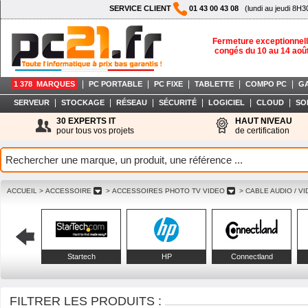
SERVICE CLIENT
01 43 00 43 08
(lundi au jeudi 8H3
Fermeture exceptionnell
congés du 10 au 14 aoû
|
|
|
|
|
1 378 MARQUES
PC PORTABLE
PC FIXE
TABLETTE
COMPO PC
G
|
|
|
|
|
|
SERVEUR
STOCKAGE
RÉSEAU
SÉCURITÉ
LOGICIEL
CLOUD
SO
30 EXPERTS IT
HAUT NIVEAU
pour tous vos projets
de certification
ACCUEIL
> ACCESSOIRE
> ACCESSOIRES PHOTO TV VIDEO
> CABLE AUDIO / V
Startech
HP
Connectland
FILTRER LES PRODUITS :