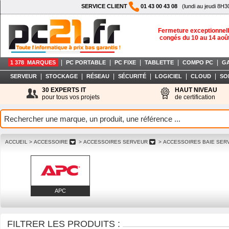
SERVICE CLIENT
01 43 00 43 08
(lundi au jeudi 8H3
Fermeture exceptionnell
congés du 10 au 14 aoû
|
|
|
|
|
1 378 MARQUES
PC PORTABLE
PC FIXE
TABLETTE
COMPO PC
G
|
|
|
|
|
|
SERVEUR
STOCKAGE
RÉSEAU
SÉCURITÉ
LOGICIEL
CLOUD
SO
30 EXPERTS IT
HAUT NIVEAU
pour tous vos projets
de certification
ACCUEIL
> ACCESSOIRE
> ACCESSOIRES SERVEUR
> ACCESSOIRES BAIE SE
APC
FILTRER LES PRODUITS :