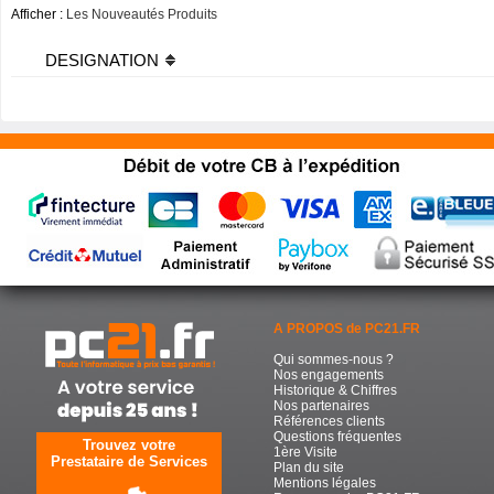
Afficher :
Les Nouveautés Produits
DESIGNATION
A PROPOS de PC21.FR
Qui sommes-nous ?
Nos engagements
Historique & Chiffres
Nos partenaires
Références clients
Questions fréquentes
Trouvez votre
1ère Visite
Prestataire de Services
Plan du site
Mentions légales