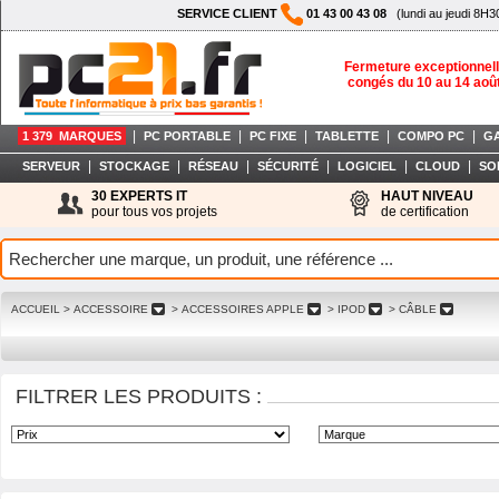
SERVICE CLIENT
01 43 00 43 08
(lundi au jeudi 8H3
Fermeture exceptionnell
congés du 10 au 14 aoû
|
|
|
|
|
1 379 MARQUES
PC PORTABLE
PC FIXE
TABLETTE
COMPO PC
G
|
|
|
|
|
|
SERVEUR
STOCKAGE
RÉSEAU
SÉCURITÉ
LOGICIEL
CLOUD
SO
30 EXPERTS IT
HAUT NIVEAU
pour tous vos projets
de certification
ACCUEIL
> ACCESSOIRE
> ACCESSOIRES APPLE
> IPOD
> CÂBLE
FILTRER LES PRODUITS :