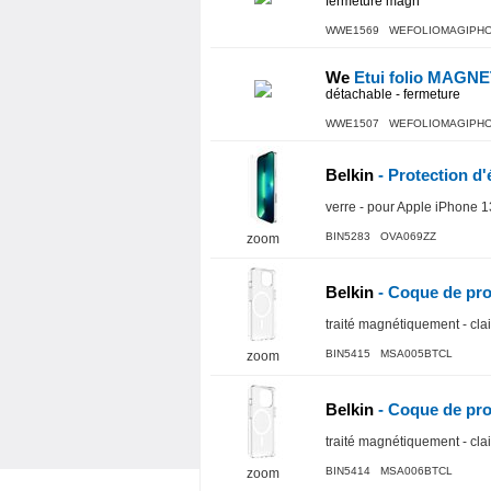
fermeture magn
WWE1569 WEFOLIOMAGIPH
We
Etui folio MAGN
détachable - fermeture
WWE1507 WEFOLIOMAGIPH
Belkin
- Protection d
verre - pour Apple iPhone 1
BIN5283 OVA069ZZ
zoom
Belkin
- Coque de pro
traité magnétiquement - cla
BIN5415 MSA005BTCL
zoom
Belkin
- Coque de pro
traité magnétiquement - cla
BIN5414 MSA006BTCL
zoom