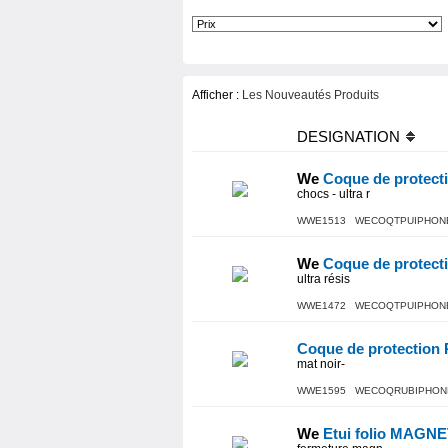
Afficher :
Les Nouveautés Produits
DESIGNATION
We
Coque de protect
chocs - ultra r
WWE1513 WECOQTPUIPHON
We
Coque de protect
ultra résis
WWE1472 WECOQTPUIPHON
Coque de protectio
mat noir-
WWE1595 WECOQRUBIPHON
We
Etui folio MAGN