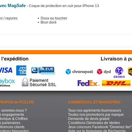
avec MagSafe
-
Coque de protection en cuir pour iPhone 13
es / rayures
• Doux au toucher
• Brun doré
PROPOS de PC21.FR
COMMERCIAL ET MARKETING
i sommes-nous ?
Tous nos agréments fournisseurs
s engagements
Toutes nos promotions par marque
torique & Chiffres
Demande de devis gratuit
 partenaires
Conditions Générales de Ventes
érences clients
Jeux concours Facebook "Devenez fan"
stions fréquentes
Aide sur le formulaire de Recherche