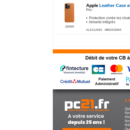
Apple
Leather Case 
Pro
:
• Protection contre les chut
• Aimants intégrés
zoom
ALE112940 MM193ZM/A
A 
Qu
No
His
Nos
Réf
Que