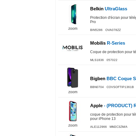
Belkin
UltraGlass
Protection d'écran pour tél
Pro
zoom
BIN5286 OVA078ZZ
Mobilis
R-Series
Coque de protection pour té
MLS1836 057022
Bigben
BBC Coque Sof
BBN0704 COVSOFTIP1361B
zoom
Apple
- (PRODUCT) 
coque de protection pour té
pour iPhone 13
zoom
ALE112966 MM2C3ZM/A