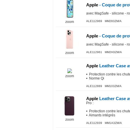
Apple
- Coque de prot
avec MagSafe - silicone - r
ALE112969 MM283ZM/A
zoom
Apple
- Coque de prot
avec MagSafe - silicone - r
ALE112961 MM2H3ZM/A
zoom
Apple
Leather Case 
• Protection contre les chut
zoom
• Norme Qi
ALE112889 MM103ZM/A
Apple
Leather Case 
Pro
:
• Protection contre les chut
• Aimants intégrés
zoom
ALE112939 MM1A3ZM/A