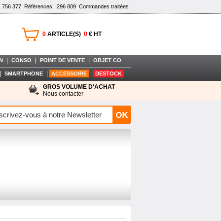
1 756 377
Références
296 809
Commandes traitées
0
ARTICLE(S)
0
€ HT
|
|
|
N
CONSO
POINT DE VENTE
OBJET CO
|
|
|
SMARTPHONE
ACCESSOIRE
DESTOCK
GROS VOLUME D'ACHAT
Nous contacter