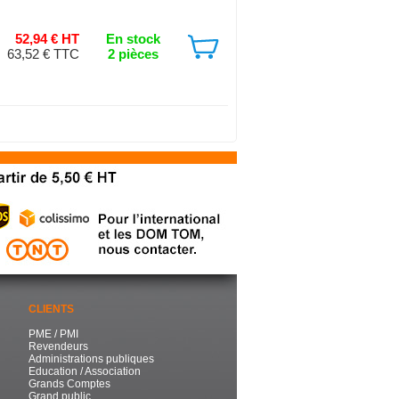
52,94 € HT
En stock
63,52 € TTC
2 pièces
CLIENTS
PME / PMI
Revendeurs
Administrations publiques
Education / Association
Grands Comptes
Grand public