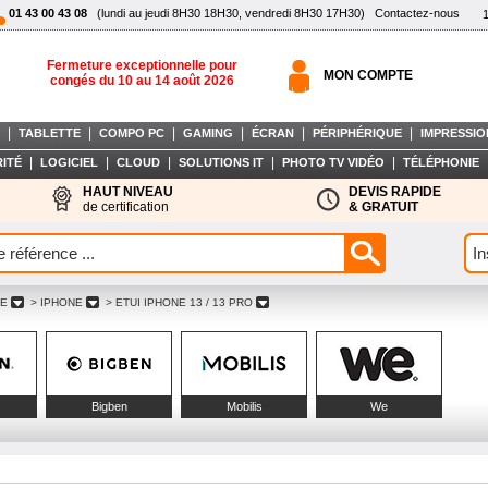
01 43 00 43 08
(lundi au jeudi 8H30 18H30, vendredi 8H30 17H30)
Contactez-nous
Fermeture exceptionnelle pour
MON COMPTE
congés du 10 au 14 août 2026
|
|
|
|
|
|
TABLETTE
COMPO PC
GAMING
ÉCRAN
PÉRIPHÉRIQUE
IMPRESSIO
|
|
|
|
|
ITÉ
LOGICIEL
CLOUD
SOLUTIONS IT
PHOTO TV VIDÉO
TÉLÉPHONIE
HAUT NIVEAU
DEVIS RAPIDE
de certification
& GRATUIT
LE
> IPHONE
> ETUI IPHONE 13 / 13 PRO
Bigben
Mobilis
We