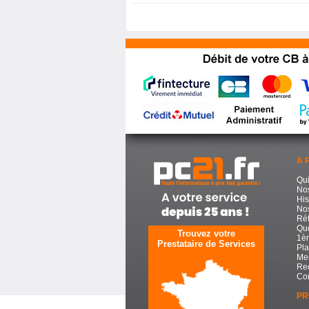
A 
Qu
No
His
Nos
Réf
Que
Trouvez votre
1èr
Prestataire de Services
Pla
Men
Re
Con
PR