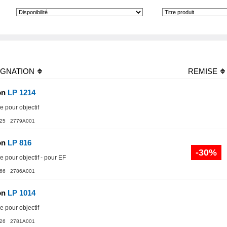
IGNATION
REMISE
on
LP 1214
 pour objectif
25 2779A001
on
LP 816
-30%
 pour objectif - pour EF
66 2786A001
on
LP 1014
 pour objectif
26 2781A001