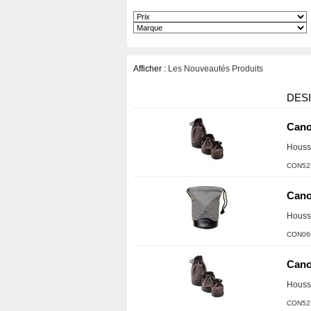
Afficher :
Les Nouveautés Produits
DES
Can
Housse
CON52
Can
Housse
CON06
Can
Housse
CON52