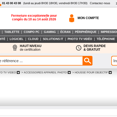
01 43 00 43 08
(lundi au jeudi 8H30 18H30, vendredi 8H30 17H30)
Contactez-nous
Fermeture exceptionnelle pour
MON COMPTE
congés du 10 au 14 août 2026
|
|
|
|
|
|
TABLETTE
COMPO PC
GAMING
ÉCRAN
PÉRIPHÉRIQUE
IMPRESSIO
|
|
|
|
|
ITÉ
LOGICIEL
CLOUD
SOLUTIONS IT
PHOTO TV VIDÉO
TÉLÉPHONIE
HAUT NIVEAU
DEVIS RAPIDE
de certification
& GRATUIT
TO TV VIDEO
> ACCESSOIRES APPAREIL PHOTO
> HOUSSE POUR OBJECTIF