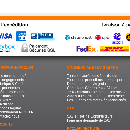
PROPOS de PC21.FR
COMMERCIAL ET MARKETING
i sommes-nous ?
Tous nos agréments fournisseurs
s engagements
Toutes nos promotions par marque
torique & Chiffres
Demande de devis gratuit
 partenaires
Conditions Générales de Ventes
érences clients
Jeux concours Facebook "Devenez fan"
stions fréquentes
Aide sur le formulaire de Recherche
e Visite
Les 50 derniers mots clés recherchés
n du site
tions légales
SAV
commander PC21.FR
tactez nous !
SAV et Hotline Constructeurs
Faire une demande de SAV
ODUITS
PC21.FR RECRUTE