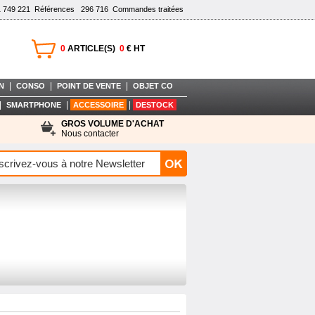
1 749 221
Références
296 716
Commandes traitées
0
ARTICLE(S)
0
€ HT
|
|
|
N
CONSO
POINT DE VENTE
OBJET CO
|
|
|
SMARTPHONE
ACCESSOIRE
DESTOCK
GROS VOLUME D'ACHAT
Nous contacter