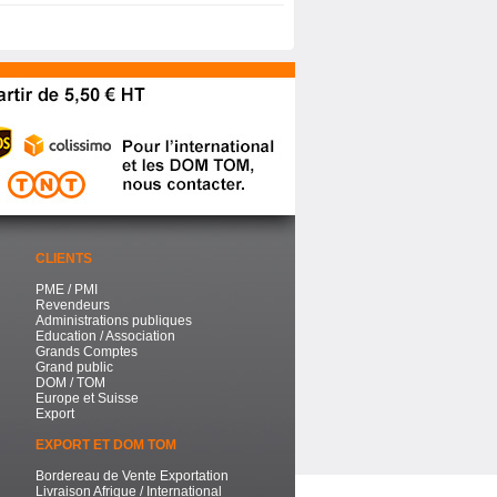
CLIENTS
PME / PMI
Revendeurs
Administrations publiques
Education / Association
Grands Comptes
Grand public
DOM / TOM
Europe et Suisse
Export
EXPORT ET DOM TOM
Bordereau de Vente Exportation
Livraison Afrique / International