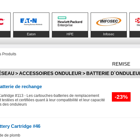
Eaton
HPE
Infosec
 Produits
REMISE
ÉSEAU
>
ACCESSOIRES ONDULEUR
>
BATTERIE D`ONDULEU
atterie de rechange
rtridge #113 - Les cartouches-batteries de remplacement
-23%
estées et certifiées quant à leur compatibilité et leur capacité
es des onduleurs
tery Cartridge #46
cide de plomb