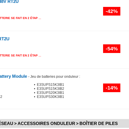
48V RT2U
-42%
TERIE SE FAIT EN 2 ÉTAP ...
RT2U
-54%
TERIE SE FAIT EN 2 ÉTAP ...
attery Module
-
Jeu de batteries pour onduleur
:
• E3SUPS15K3IB1
-14%
• E3SUPS15K3IB2
• E3SUPS20K3IB1
B2
• E3SUPS30K3IB1
ÉSEAU
>
ACCESSOIRES ONDULEUR
>
BOÎTIER DE PILES