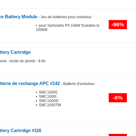
ce Battery Module
-
Jeu de batteries pour onduleur
:
-96%
• pour Symmetra PX 10kW Scalable to
100kW
tery Cartridge
terie - Acide de plomb - 9 Ah
tterie de rechange APC #142
-
Batterie d'onduleur
:
• SMC1000C
• SMC1000I
-6%
• SMC1000IC
• SMC1000TW
tery Cartridge #116