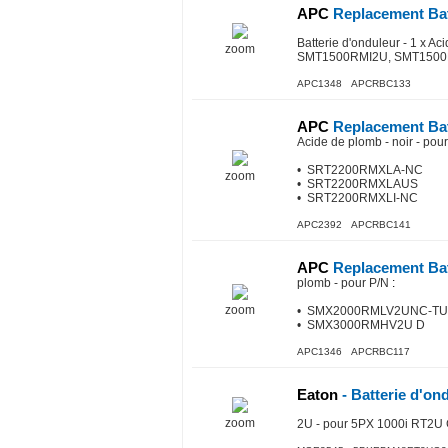
APC
Replacement Bat
Batterie d'onduleur - 1 
zoom
SMT1500RMI2U, SMT150
APC1348 APCRBC133
APC
Replacement Bat
Acide de plomb - noir - pou
• SRT2200RMXLA-NC
zoom
• SRT2200RMXLAUS
• SRT2200RMXLI-NC
APC2392 APCRBC141
APC
Replacement Bat
plomb - pour P/N
:
zoom
• SMX2000RMLV2UNC-TU
• SMX3000RMHV2U D
APC1346 APCRBC117
Eaton
- Batterie d'on
zoom
2U - pour 5PX 1000i RT2U