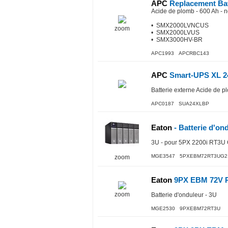
APC
Replacement Bat
Acide de plomb - 600 Ah - n
• SMX2000LVNCUS
zoom
• SMX2000LVUS
• SMX3000HV-BR
APC1993 APCRBC143
APC
Smart-UPS XL 24
Batterie externe Acide de p
APC0187 SUA24XLBP
Eaton
- Batterie d'on
3U - pour 5PX 2200i RT3U
MGE3547 5PXEBM72RT3UG2
zoom
Eaton
9PX EBM 72V 
zoom
Batterie d'onduleur - 3U
MGE2530 9PXEBM72RT3U