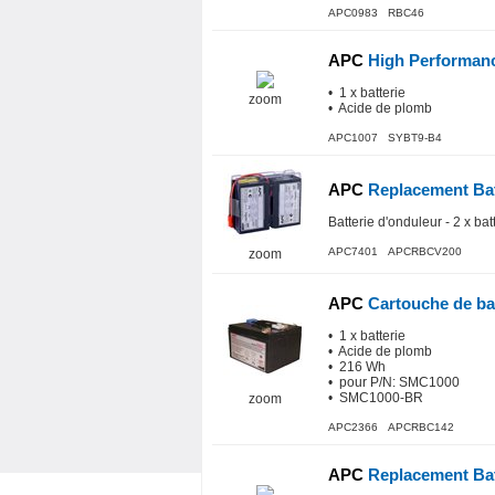
APC0983 RBC46
APC
High Performan
• 1 x batterie
zoom
• Acide de plomb
APC1007 SYBT9-B4
APC
Replacement Bat
Batterie d'onduleur - 2 x bat
APC7401 APCRBCV200
zoom
APC
Cartouche de ba
• 1 x batterie
• Acide de plomb
• 216 Wh
• pour P/N: SMC1000
• SMC1000-BR
zoom
APC2366 APCRBC142
APC
Replacement Bat