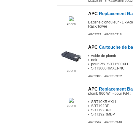
MGE3545 5PXEBM48RT2UG2
APC
Replacement Bat
Batterie d'onduleur - 1 x A
zoom
Rack/Tower
APC2221 APCRBC118
APC
Cartouche de ba
• Acide de plomb
• noir
• pour P/N: SRT1500XLI
• SRT3000RMXLT-NC
zoom
APC2385 APCRBC152
APC
Replacement Bat
plomb 960 Wh - pour P/N
:
• SRT10KRMXLI
zoom
• SRT192BP
• SRT192BP2
• SRT192RMBP
APC1562 APCRBC140