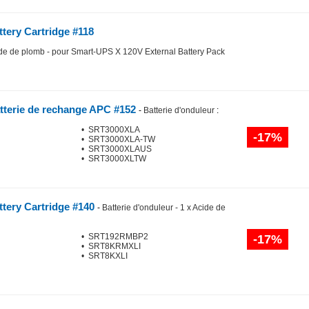
tery Cartridge #118
cide de plomb - pour Smart-UPS X 120V External Battery Pack
tterie de rechange APC #152
-
Batterie d'onduleur
:
• SRT3000XLA
-17%
• SRT3000XLA-TW
• SRT3000XLAUS
• SRT3000XLTW
tery Cartridge #140
-
Batterie d'onduleur - 1 x Acide de
• SRT192RMBP2
-17%
• SRT8KRMXLI
• SRT8KXLI