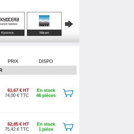
Kyocera
Nitram
PowerWalker
Vertiv
PRIX
DISPO
R
61,67 € HT
En stock
74,00 € TTC
46 pièces
62,85 € HT
En stock
75,42 € TTC
1 pièce