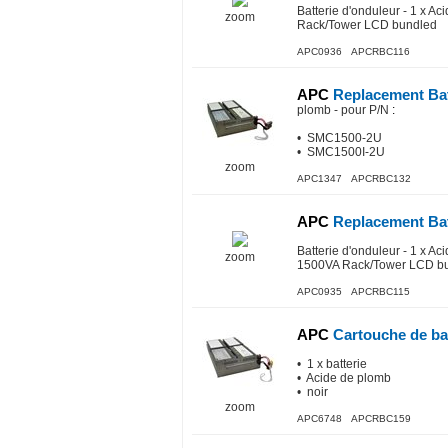
Batterie d'onduleur - 1 x 
zoom
Rack/Tower LCD bundled
APC0936 APCRBC116
APC
Replacement Bat
plomb - pour P/N
:
• SMC1500-2U
• SMC1500I-2U
zoom
APC1347 APCRBC132
APC
Replacement Bat
Batterie d'onduleur - 1 x 
zoom
1500VA Rack/Tower LCD b
APC0935 APCRBC115
APC
Cartouche de ba
• 1 x batterie
• Acide de plomb
• noir
zoom
APC6748 APCRBC159