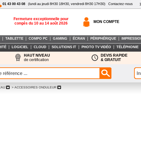
01 43 00 43 08
(lundi au jeudi 8H30 18H30, vendredi 8H30 17H30)
Contactez-nous
Fermeture exceptionnelle pour
MON COMPTE
congés du 10 au 14 août 2026
|
|
|
|
|
|
TABLETTE
COMPO PC
GAMING
ÉCRAN
PÉRIPHÉRIQUE
IMPRESSIO
|
|
|
|
|
ITÉ
LOGICIEL
CLOUD
SOLUTIONS IT
PHOTO TV VIDÉO
TÉLÉPHONIE
HAUT NIVEAU
DEVIS RAPIDE
de certification
& GRATUIT
EAU
> ACCESSOIRES ONDULEUR