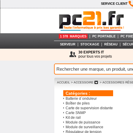
SERVICE CLIENT
|
|
1 378 MARQUES
PC PORTABLE
PC FIXE
|
|
|
SERVEUR
STOCKAGE
RÉSEAU
SÉCUR
30 EXPERTS IT
pour tous vos projets
ACCUEIL
> ACCESSOIRE
> ACCESSOIRES RÉS
Catégories :
Batterie d`onduleur
Boîtier de piles
Carte de supervision distante
Carte SNMP
Kit de rail
Module de puissance
Module de surveillance
Régulateur de tension