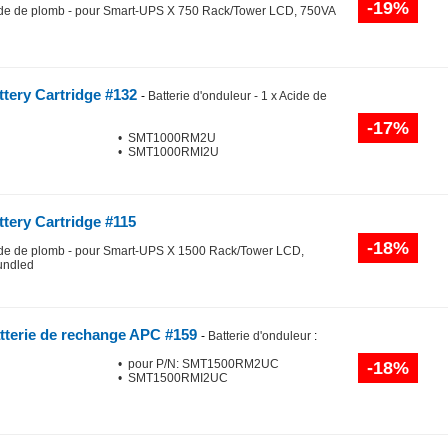
-19%
Acide de plomb - pour Smart-UPS X 750 Rack/Tower LCD, 750VA
tery Cartridge #132
-
Batterie d'onduleur - 1 x Acide de
-17%
• SMT1000RM2U
• SMT1000RMI2U
tery Cartridge #115
-18%
Acide de plomb - pour Smart-UPS X 1500 Rack/Tower LCD,
undled
tterie de rechange APC #159
-
Batterie d'onduleur
:
• pour P/N: SMT1500RM2UC
-18%
• SMT1500RMI2UC