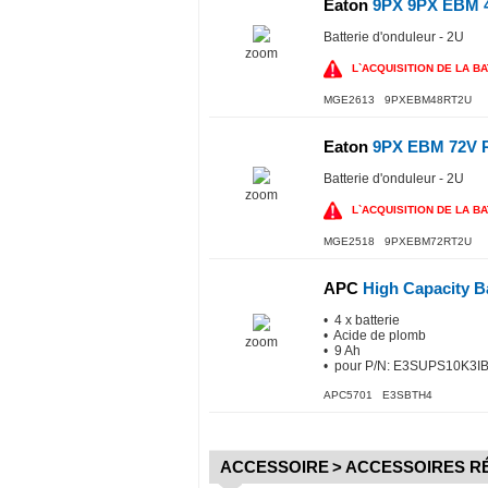
Eaton
9PX 9PX EBM 
Batterie d'onduleur - 2U
zoom
L`ACQUISITION DE LA BAT
MGE2613 9PXEBM48RT2U
Eaton
9PX EBM 72V 
Batterie d'onduleur - 2U
zoom
L`ACQUISITION DE LA BAT
MGE2518 9PXEBM72RT2U
APC
High Capacity B
• 4 x batterie
• Acide de plomb
zoom
• 9 Ah
• pour P/N: E3SUPS10K3I
APC5701 E3SBTH4
ACCESSOIRE
>
ACCESSOIRES R