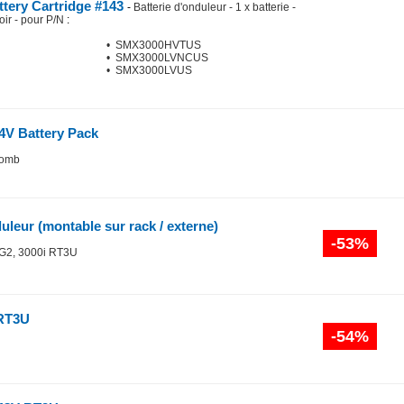
tery Cartridge #143
-
Batterie d'onduleur - 1 x batterie -
oir - pour P/N
:
• SMX3000HVTUS
• SMX3000LVNCUS
• SMX3000LVUS
V Battery Pack
lomb
duleur (montable sur rack / externe)
-53%
 G2, 3000i RT3U
RT3U
-54%