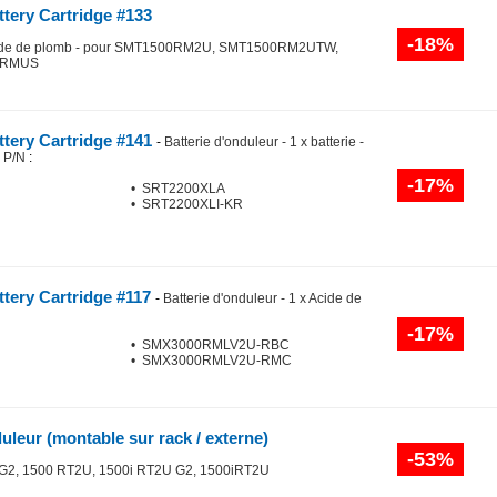
tery Cartridge #133
-18%
x Acide de plomb - pour SMT1500RM2U, SMT1500RM2UTW,
0RMUS
tery Cartridge #141
-
Batterie d'onduleur - 1 x batterie -
r P/N
:
-17%
• SRT2200XLA
• SRT2200XLI-KR
tery Cartridge #117
-
Batterie d'onduleur - 1 x Acide de
-17%
• SMX3000RMLV2U-RBC
• SMX3000RMLV2U-RMC
duleur (montable sur rack / externe)
-53%
 G2, 1500 RT2U, 1500i RT2U G2, 1500iRT2U