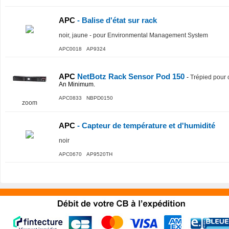
APC
- Balise d'état sur rack
noir, jaune - pour Environmental Management System
APC0018 AP9324
APC
NetBotz Rack Sensor Pod 150
-
Trépied pour 
An Minimum.
APC0833 NBPD0150
zoom
APC
- Capteur de température et d'humidité
noir
APC0670 AP9520TH