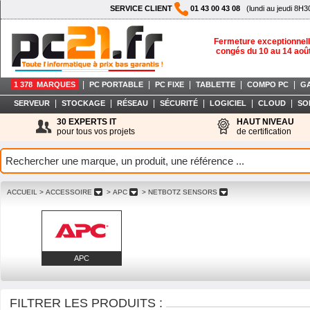
SERVICE CLIENT
01 43 00 43 08
(lundi au jeudi 8H3
Fermeture exceptionnell
congés du 10 au 14 aoû
|
|
|
|
|
1 378 MARQUES
PC PORTABLE
PC FIXE
TABLETTE
COMPO PC
G
|
|
|
|
|
|
SERVEUR
STOCKAGE
RÉSEAU
SÉCURITÉ
LOGICIEL
CLOUD
SO
30 EXPERTS IT
HAUT NIVEAU
pour tous vos projets
de certification
ACCUEIL
> ACCESSOIRE
> APC
> NETBOTZ SENSORS
APC
FILTRER LES PRODUITS :