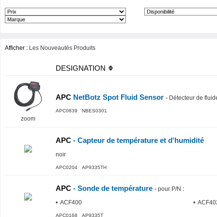
Afficher :
Les Nouveautés Produits
DESIGNATION
APC
NetBotz Spot Fluid Sensor
-
Détecteur de fluid
APC0839 NBES0301
zoom
APC
- Capteur de température et d'humidité
noir
APC0204 AP9335TH
APC
- Sonde de température
-
pour P/N
:
• ACF400
• ACF40
APC0168 AP9335T