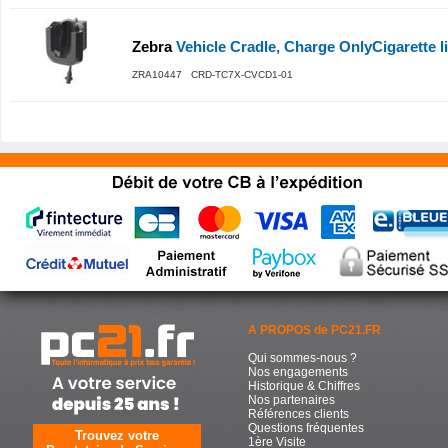
Zebra
Vehicle Cradle, Charge OnlyCigarette l
ZRA10447 CRD-TC7X-CVCD1-01
A PROPOS de PC21.FR
Qui sommes-nous ?
Nos engagements
Historique & Chiffres
Nos partenaires
Références clients
Questions fréquentes
Trouvez votre
1ère Visite