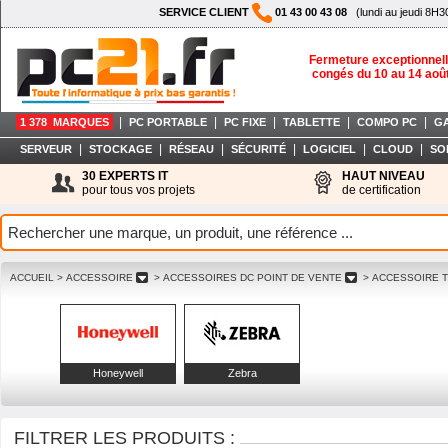
SERVICE CLIENT
01 43 00 43 08
(lundi au jeudi 8H3
Fermeture exceptionnell
congés du 10 au 14 aoû
|
|
|
|
|
1 378 MARQUES
PC PORTABLE
PC FIXE
TABLETTE
COMPO PC
G
|
|
|
|
|
|
SERVEUR
STOCKAGE
RÉSEAU
SÉCURITÉ
LOGICIEL
CLOUD
SO
30 EXPERTS IT
HAUT NIVEAU
pour tous vos projets
de certification
ACCUEIL
> ACCESSOIRE
> ACCESSOIRES DC POINT DE VENTE
> ACCESSOIRE 
Honeywell
Zebra
FILTRER LES PRODUITS :