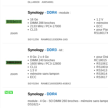
DLL48609 A9654881
Synology
- DDR4
-
module
:
• 16 Go
• 1.2 V
• DIMM 288 broches
• mémoire 
• 2133 MHz / PC4-17000
• ECC
• CL15
• pour Fla
RS18017
zoom
SGY1256 RAMRG2133DDR4-16G
Synology
- DDR3
-
kit
:
• 8 Go: 2 x 4 Go
• pour Dis
• DIMM 240 broches
RC18015
• 1600 MHz / PC3-12800
• RS1061
• CL11
• RS1801
• 1.5 V
• RS3413
• mémoire sans tampon
• RS3614
zoom
• ECC
• RS3617
SGY0294 RAMEC1600DDR3-4GBX2
Synology
- DDR4
module - 4 Go - SO DIMM 260 broches - mémoire sans tampon
DS1621+