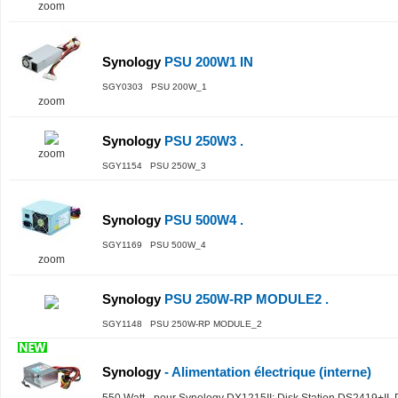
zoom
Synology
PSU 200W1 IN
SGY0303 PSU 200W_1
zoom
Synology
PSU 250W3 .
zoom
SGY1154 PSU 250W_3
Synology
PSU 500W4 .
SGY1169 PSU 500W_4
zoom
Synology
PSU 250W-RP MODULE2 .
SGY1148 PSU 250W-RP MODULE_2
Synology
- Alimentation électrique (interne)