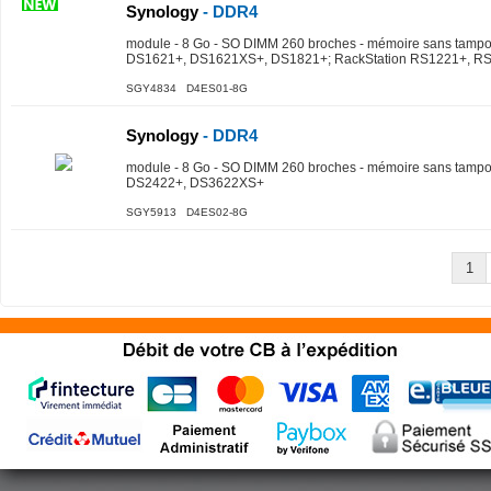
Synology
- DDR4
module - 8 Go - SO DIMM 260 broches - mémoire sans tampon
DS1621+, DS1621XS+, DS1821+; RackStation RS1221+, 
SGY4834 D4ES01-8G
Synology
- DDR4
module - 8 Go - SO DIMM 260 broches - mémoire sans tampon
DS2422+, DS3622XS+
SGY5913 D4ES02-8G
1