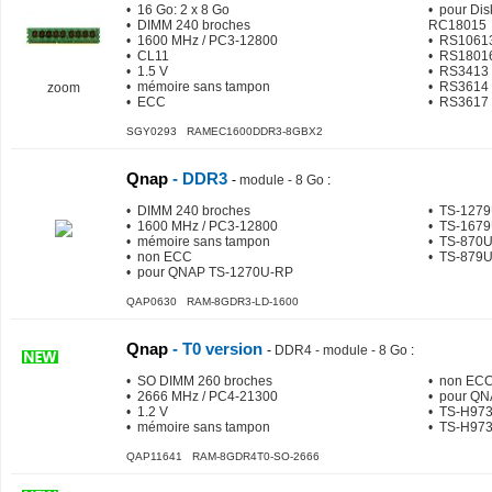
• 16 Go: 2 x 8 Go
• pour Dis
• DIMM 240 broches
RC18015
• 1600 MHz / PC3-12800
• RS1061
• CL11
• RS1801
• 1.5 V
• RS3413
• mémoire sans tampon
• RS3614
zoom
• ECC
• RS3617
SGY0293 RAMEC1600DDR3-8GBX2
Qnap
- DDR3
-
module - 8 Go
:
• DIMM 240 broches
• TS-127
• 1600 MHz / PC3-12800
• TS-167
• mémoire sans tampon
• TS-870
• non ECC
• TS-879
• pour QNAP TS-1270U-RP
QAP0630 RAM-8GDR3-LD-1600
Qnap
- T0 version
-
DDR4 - module - 8 Go
:
• SO DIMM 260 broches
• non EC
• 2666 MHz / PC4-21300
• pour Q
• 1.2 V
• TS-H97
• mémoire sans tampon
• TS-H97
QAP11641 RAM-8GDR4T0-SO-2666