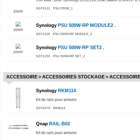
550 Watt - pour Synology DX1215II; Disk Station DS2419+II,
SGY6131 PSU 550W_1
zoom
Synology
PSU 500W-RP MODULE2 .
zoom
SGY1128 PSU 500W-RP MODULE_2
Synology
PSU 500W-RP SET2 .
zoom
SGY1153 PSU 500W-RP SET_2
ACCESSOIRE
>
ACCESSOIRES STOCKAGE
>
ACCESSOIRE
Synology
RKM114
Kit de rails pour armoire
SGY0279 RKM114
Qnap
RAIL-B02
Kit de rails pour armoire