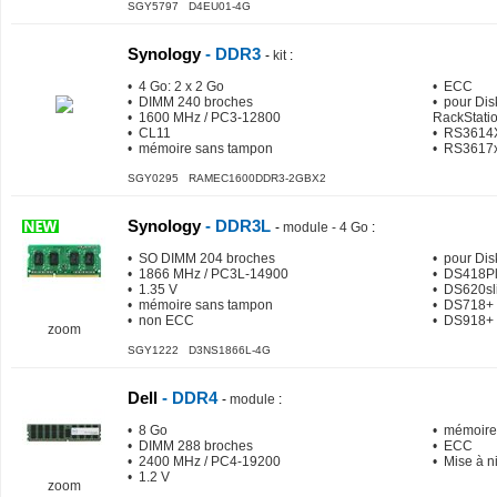
SGY5797 D4EU01-4G
Synology
- DDR3
-
kit
:
• 4 Go: 2 x 2 Go
• ECC
• DIMM 240 broches
• pour Dis
• 1600 MHz / PC3-12800
RackStat
• CL11
• RS3614
• mémoire sans tampon
• RS3617
SGY0295 RAMEC1600DDR3-2GBX2
Synology
- DDR3L
-
module - 4 Go
:
• SO DIMM 204 broches
• pour Di
• 1866 MHz / PC3L-14900
• DS418P
• 1.35 V
• DS620sl
• mémoire sans tampon
• DS718+
• non ECC
• DS918+
zoom
SGY1222 D3NS1866L-4G
Dell
- DDR4
-
module
:
• 8 Go
• mémoire
• DIMM 288 broches
• ECC
• 2400 MHz / PC4-19200
• Mise à n
• 1.2 V
zoom