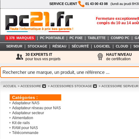
SERVICE CLIENT
01 43 00 43 08
(lundi au jeudi 8H3
Fermeture exceptionnell
congés du 10 au 14 aoû
|
|
|
|
|
1 378 MARQUES
PC PORTABLE
PC FIXE
TABLETTE
COMPO PC
G
|
|
|
|
|
|
SERVEUR
STOCKAGE
RÉSEAU
SÉCURITÉ
LOGICIEL
CLOUD
SO
30 EXPERTS IT
HAUT NIVEAU
pour tous vos projets
de certification
ACCUEIL
> ACCESSOIRE
> ACCESSOIRES STOCKAGE
> ACCESSOIRE SERVEUR
Catégories :
Adaptateur NAS
Adaptateur réseau pour NAS
Adaptateur secteur
Alimentation
Kit de rails
RAM pour NAS
Télécommande