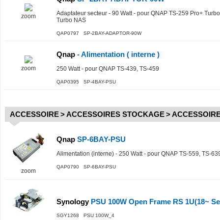
Adaptateur secteur - 90 Watt - pour QNAP TS-259 Pro+ Turb
zoom
Turbo NAS
QAP0797 SP-2BAY-ADAPTOR-90W
Qnap
- Alimentation ( interne )
zoom
250 Watt - pour QNAP TS-439, TS-459
QAP0395 SP-4BAY-PSU
ACCESSOIRE
>
ACCESSOIRES STOCKAGE
>
ACCESSOIRE
Qnap
SP-6BAY-PSU
Alimentation (interne) - 250 Watt - pour QNAP TS-559, TS-63
QAP0790 SP-6BAY-PSU
zoom
Synology
PSU 100W Open Frame RS 1U(18~ Ser
SGY1268 PSU 100W_4