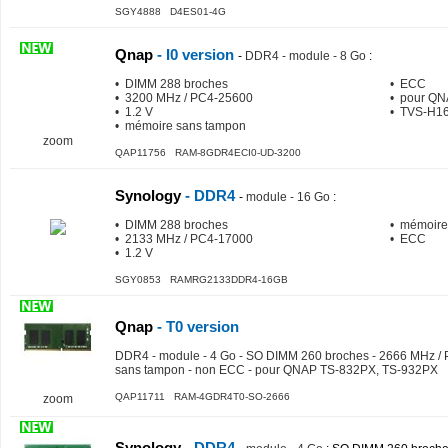
SGY4888 D4ES01-4G
Qnap
- I0 version
-
DDR4 - module - 8 Go
:
• DIMM 288 broches
• ECC
• 3200 MHz / PC4-25600
• pour Q
• 1.2 V
• TVS-H1
• mémoire sans tampon
zoom
QAP11756 RAM-8GDR4ECI0-UD-3200
Synology
- DDR4
-
module - 16 Go
:
• DIMM 288 broches
• mémoire 
• 2133 MHz / PC4-17000
• ECC
• 1.2 V
SGY0853 RAMRG2133DDR4-16GB
Qnap
- T0 version
DDR4 - module - 4 Go - SO DIMM 260 broches - 2666 MHz / 
sans tampon - non ECC - pour QNAP TS-832PX, TS-932PX
QAP11711 RAM-4GDR4T0-SO-2666
zoom
Synology
- DDR4