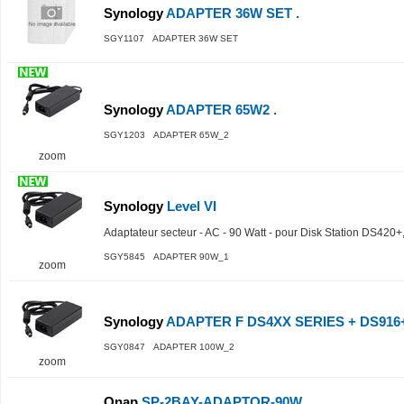
Synology
ADAPTER 36W SET .
SGY1107 ADAPTER 36W SET
Synology
ADAPTER 65W2 .
SGY1203 ADAPTER 65W_2
zoom
Synology
Level VI
Adaptateur secteur - AC - 90 Watt - pour Disk Station DS420
SGY5845 ADAPTER 90W_1
zoom
Synology
ADAPTER F DS4XX SERIES + DS916+
SGY0847 ADAPTER 100W_2
zoom
Qnap
SP-2BAY-ADAPTOR-90W