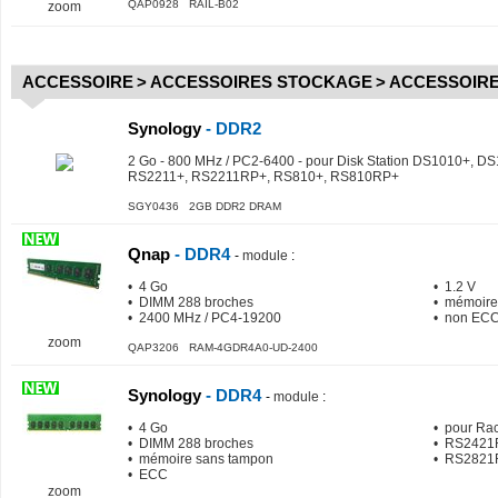
QAP0928 RAIL-B02
zoom
ACCESSOIRE
>
ACCESSOIRES STOCKAGE
>
ACCESSOIRE
Synology
- DDR2
2 Go - 800 MHz / PC2-6400 - pour Disk Station DS1010+, D
RS2211+, RS2211RP+, RS810+, RS810RP+
SGY0436 2GB DDR2 DRAM
Qnap
- DDR4
-
module
:
• 4 Go
• 1.2 V
• DIMM 288 broches
• mémoire
• 2400 MHz / PC4-19200
• non EC
zoom
QAP3206 RAM-4GDR4A0-UD-2400
Synology
- DDR4
-
module
:
• 4 Go
• pour Ra
• DIMM 288 broches
• RS2421
• mémoire sans tampon
• RS2821
• ECC
zoom