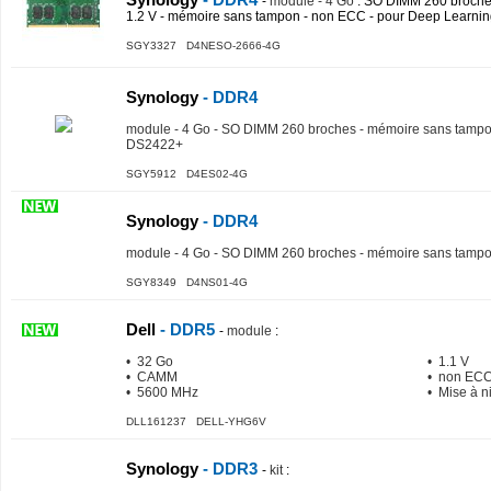
-
module - 4 Go
: SO DIMM 260 broche
1.2 V - mémoire sans tampon - non ECC - pour Deep Learn
SGY3327 D4NESO-2666-4G
Synology
- DDR4
module - 4 Go - SO DIMM 260 broches - mémoire sans tampon
DS2422+
SGY5912 D4ES02-4G
Synology
- DDR4
module - 4 Go - SO DIMM 260 broches - mémoire sans tamp
SGY8349 D4NS01-4G
Dell
- DDR5
-
module
:
• 32 Go
• 1.1 V
• CAMM
• non EC
• 5600 MHz
• Mise à n
DLL161237 DELL-YHG6V
Synology
- DDR3
-
kit
: