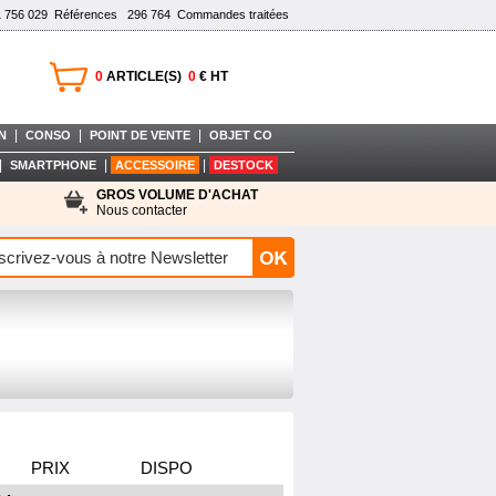
1 756 029
Références
296 764
Commandes traitées
0
ARTICLE(S)
0
€ HT
|
|
|
N
CONSO
POINT DE VENTE
OBJET CO
|
|
|
SMARTPHONE
ACCESSOIRE
DESTOCK
GROS VOLUME D'ACHAT
Nous contacter
PRIX
DISPO