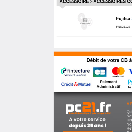
ACCESSOIRE
>
ACCESSOIRES C
Fujitsu
FNS21123 
A 
Qu
No
His
Nos
Réf