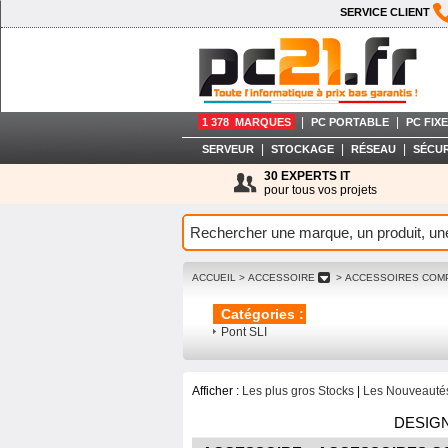
SERVICE CLIENT
|
|
1 378 MARQUES
PC PORTABLE
PC FIXE
|
|
|
SERVEUR
STOCKAGE
RÉSEAU
SÉCUR
30 EXPERTS IT
pour tous vos projets
ACCUEIL
> ACCESSOIRE
> ACCESSOIRES COM
Catégories :
Pont SLI
Afficher :
Les plus gros Stocks
|
Les Nouveautés
DESIG