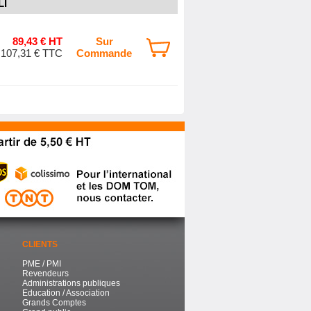
LI
89,43 € HT
Sur
107,31 € TTC
Commande
CLIENTS
PME / PMI
Revendeurs
Administrations publiques
Education / Association
Grands Comptes