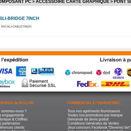
OMPOSANT PC
>
ACCESSOIRE CARTE GRAPHIQUE
>
PONT S
SLI-BRIDGE 7INCH
NVI:SLI-CABLE7INCH
PROPOS de PC21.FR
COMMERCIAL ET MARKETING
i sommes-nous ?
Tous nos agréments fournisseurs
s engagements
Toutes nos promotions par marque
torique & Chiffres
Demande de devis gratuit
 partenaires
Conditions Générales de Ventes
érences clients
Jeux concours Facebook "Devenez fan"