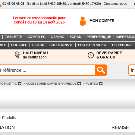
01 43 00 43 08
(lundi au jeudi 8H30 18H30, vendredi 8H30 17H30)
Contactez-nous
Fermeture exceptionnelle pour
MON COMPTE
congés du 10 au 14 août 2026
|
|
|
|
|
|
TABLETTE
COMPO PC
GAMING
ÉCRAN
PÉRIPHÉRIQUE
IMPRESSIO
|
|
|
|
|
ITÉ
LOGICIEL
CLOUD
SOLUTIONS IT
PHOTO TV VIDÉO
TÉLÉPHONIE
HAUT NIVEAU
DEVIS RAPIDE
de certification
& GRATUIT
POSANT PC
> ACCESSOIRE CARTE GRAPHIQUE
> FUJITSU
 Produits
NATION
REMISE