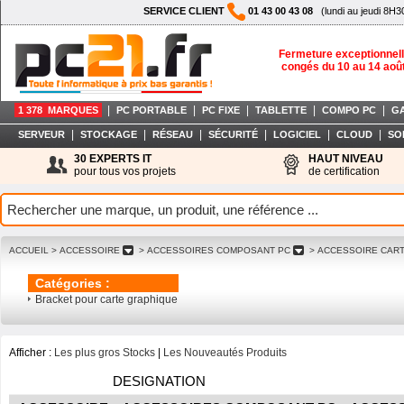
SERVICE CLIENT
01 43 00 43 08
(lundi au jeudi 8H3
Fermeture exceptionnell
congés du 10 au 14 aoû
|
|
|
|
|
1 378 MARQUES
PC PORTABLE
PC FIXE
TABLETTE
COMPO PC
G
|
|
|
|
|
|
SERVEUR
STOCKAGE
RÉSEAU
SÉCURITÉ
LOGICIEL
CLOUD
SO
30 EXPERTS IT
HAUT NIVEAU
pour tous vos projets
de certification
ACCUEIL
> ACCESSOIRE
> ACCESSOIRES COMPOSANT PC
> ACCESSOIRE CAR
Catégories :
Bracket pour carte graphique
Afficher :
Les plus gros Stocks
|
Les Nouveautés Produits
DESIGNATION