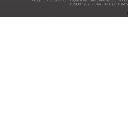
PC21.FR - Toute l'Informatique à Prix Bas Garantis pour les Entr
© 2000 / 2026 - SARL au Capital de