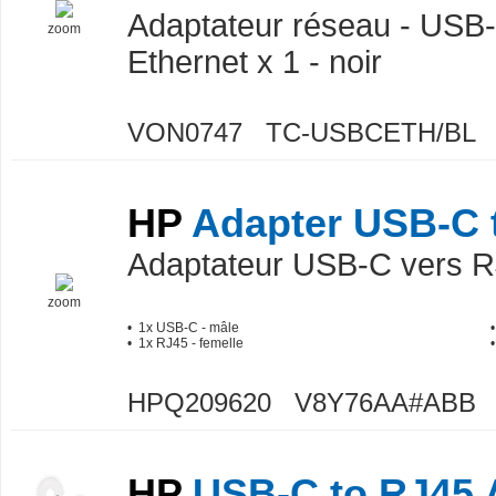
Adaptateur réseau - USB-C
zoom
Ethernet x 1 - noir
VON0747 TC-USBCETH/BL
HP
Adapter USB-C 
Adaptateur USB-C vers 
zoom
• 1x USB-C - mâle
• 1x RJ45 - femelle
HPQ209620 V8Y76AA#ABB
HP
USB-C to RJ45 