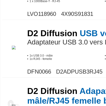
• 1 x 1000Base-T - RJ-45
LVO118960 4X90S91831
D2 Diffusion
USB v
Adaptateur USB 3.0 vers
• 1x USB 3.0 - mâle
• 1x RJ45 - femelle
DFN0066 D2ADPUSB3RJ45
D2 Diffusion
Adapa
mâle/RJ45 femelle 