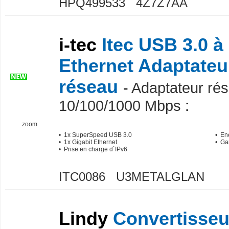
HPQ499533 4Z7Z7AA
i-tec
Itec USB 3.0 à
Ethernet Adaptateu
réseau
-
Adaptateur rés
10/100/1000 Mbps
:
zoom
• 1x SuperSpeed USB 3.0
• Ene
• 1x Gigabit Ethernet
• Ga
• Prise en charge d`IPv6
ITC0086 U3METALGLAN
Lindy
Convertisseu