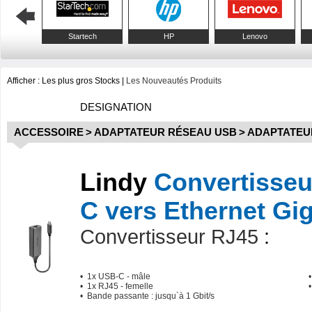
Startech
HP
Lenovo
Afficher :
Les plus gros Stocks
|
Les Nouveautés Produits
DESIGNATION
ACCESSOIRE
>
ADAPTATEUR RÉSEAU USB
>
ADAPTATEU
Lindy
Convertisseu
C vers Ethernet Gi
Convertisseur RJ45
:
• 1x USB-C - mâle
• 1x RJ45 - femelle
• Bande passante : jusqu`à 1 Gbit/s