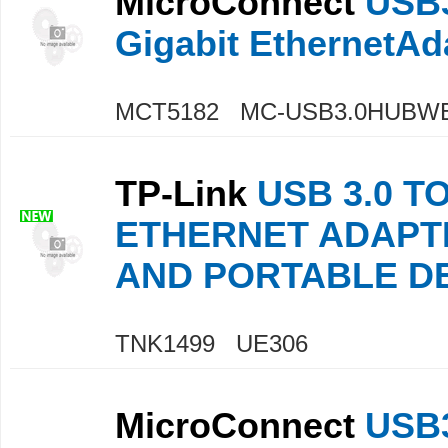
MicroConnect
USB3
Gigabit EthernetAda
MCT5182 MC-USB3.0HUBW
TP-Link
USB 3.0 T
ETHERNET ADAPT
AND PORTABLE D
TNK1499 UE306
MicroConnect
USB3.