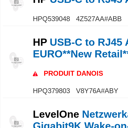
HPQ539048 4Z527AA#ABB
HP
USB-C to RJ45 
EURO**New Retail*
PRODUIT DANOIS
HPQ379803 V8Y76A#ABY
LevelOne
Netzwerk
Gigabit9K Wake-on