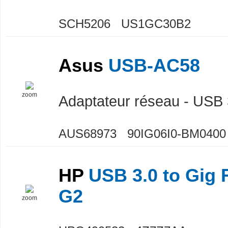
SCH5206 US1GC30B2
Asus
USB-AC58
zoom
Adaptateur réseau - USB 
AUS68973 90IG06I0-BM0400
HP
USB 3.0 to Gig 
G2
zoom