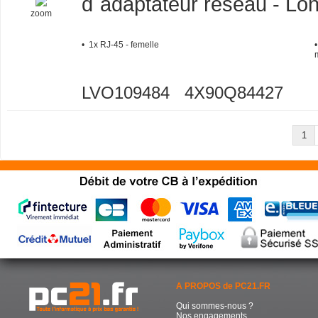
d`adaptateur réseau - Lo
zoom
• 1x RJ-45 - femelle
LVO109484 4X90Q84427
1
A PROPOS de PC21.FR
Qui sommes-nous ?
Nos engagements