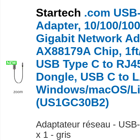
Startech
.com USB-
Adapter, 10/100/10
Gigabit Network Ad
AX88179A Chip, 1ft
USB Type C to RJ45
Dongle, USB C to L
Windows/macOS/L
zoom
(US1GC30B2)
Adaptateur réseau - USB-
x 1 - gris