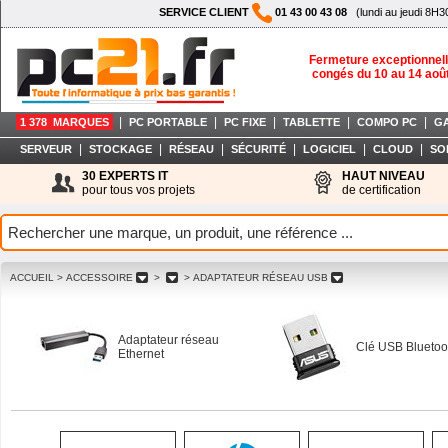
SERVICE CLIENT
01 43 00 43 08
(lundi au jeudi 8H3
Fermeture exceptionnell
congés du 10 au 14 aoû
|
|
|
|
|
1 378 MARQUES
PC PORTABLE
PC FIXE
TABLETTE
COMPO PC
G
|
|
|
|
|
|
SERVEUR
STOCKAGE
RÉSEAU
SÉCURITÉ
LOGICIEL
CLOUD
SO
30 EXPERTS IT
HAUT NIVEAU
pour tous vos projets
de certification
ACCUEIL
> ACCESSOIRE
>
> ADAPTATEUR RÉSEAU USB
Adaptateur réseau
Clé USB Bluetoo
Ethernet