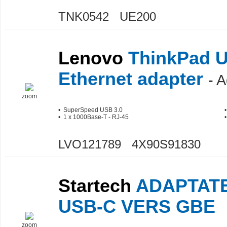
TNK0542 UE200
Lenovo
ThinkPad U
Ethernet adapter
-
A
zoom
• SuperSpeed USB 3.0
• 1 x 1000Base-T - RJ-45
LVO121789 4X90S91830
Startech
ADAPTAT
USB-C VERS GBE
zoom