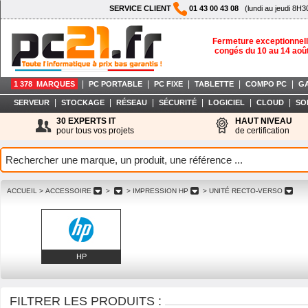
SERVICE CLIENT
01 43 00 43 08
(lundi au jeudi 8H3
Fermeture exceptionnell
congés du 10 au 14 aoû
|
|
|
|
|
1 378 MARQUES
PC PORTABLE
PC FIXE
TABLETTE
COMPO PC
G
|
|
|
|
|
|
SERVEUR
STOCKAGE
RÉSEAU
SÉCURITÉ
LOGICIEL
CLOUD
SO
30 EXPERTS IT
HAUT NIVEAU
pour tous vos projets
de certification
ACCUEIL
> ACCESSOIRE
>
> IMPRESSION HP
> UNITÉ RECTO-VERSO
HP
FILTRER LES PRODUITS :