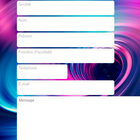
Société
Nom
Prénom
Fonction (Facultatif)
Téléphone
E-mail