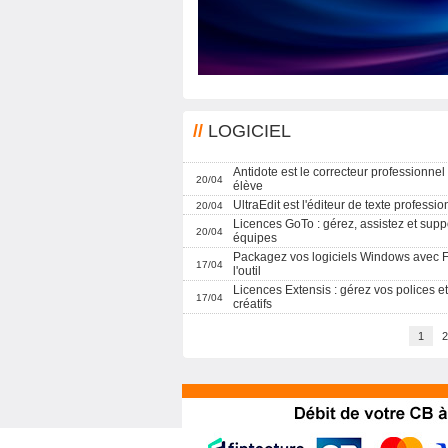
//
LOGICIEL
Antidote est le correcteur professionnel
20/04
élève
UltraEdit est l'éditeur de texte professio
20/04
Licences GoTo : gérez, assistez et supp
20/04
équipes
Packagez vos logiciels Windows avec 
17/04
l'outil
Licences Extensis : gérez vos polices et 
17/04
créatifs
1