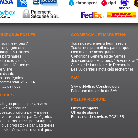
PROPOS de PC21.FR
COMMERCIAL ET MARKETING
i sommes-nous ?
Tous nos agréments fournisseurs
s engagements
Toutes nos promotions par marque
torique & Chiffres
Demande de devis gratuit
 partenaires
Conditions Générales de Ventes
érences clients
Jeux concours Facebook "Devenez fan"
stions fréquentes
Aide sur le formulaire de Recherche
e Visite
Les 50 derniers mots clés recherchés
n du site
tions légales
SAV
commander PC21.FR
tactez nous !
SAV et Hotline Constructeurs
Faire une demande de SAV
ODUITS
PC21.FR RECRUTE
alogue produits par Univers
uveaux produits
Offres d'emplois
uveaux produits par Marques
Offres de stages
veaux produits par Catégories
Franchise de services PC21.FR
 plus gros stocks par Marques
 plus gros stocks par Catégories
tes les Actualités Informatiques