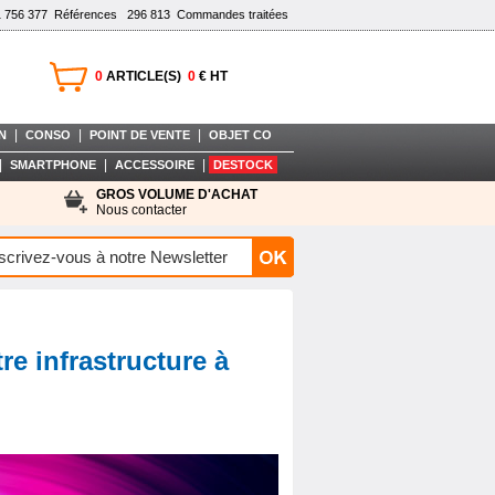
1 756 377
Références
296 813
Commandes traitées
0
ARTICLE(S)
0
€ HT
|
|
|
N
CONSO
POINT DE VENTE
OBJET CO
|
|
|
SMARTPHONE
ACCESSOIRE
DESTOCK
GROS VOLUME D'ACHAT
Nous contacter
re infrastructure à