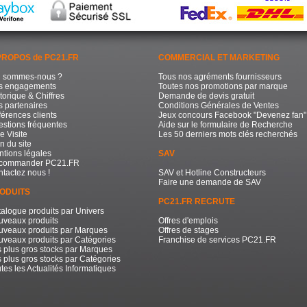
PROPOS de PC21.FR
COMMERCIAL ET MARKETING
i sommes-nous ?
Tous nos agréments fournisseurs
s engagements
Toutes nos promotions par marque
torique & Chiffres
Demande de devis gratuit
 partenaires
Conditions Générales de Ventes
érences clients
Jeux concours Facebook "Devenez fan"
stions fréquentes
Aide sur le formulaire de Recherche
e Visite
Les 50 derniers mots clés recherchés
n du site
tions légales
SAV
commander PC21.FR
tactez nous !
SAV et Hotline Constructeurs
Faire une demande de SAV
ODUITS
PC21.FR RECRUTE
alogue produits par Univers
uveaux produits
Offres d'emplois
uveaux produits par Marques
Offres de stages
veaux produits par Catégories
Franchise de services PC21.FR
 plus gros stocks par Marques
 plus gros stocks par Catégories
tes les Actualités Informatiques