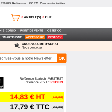
1 756 029
Références
296 771
Commandes traitées
0
ARTICLE(S)
0
€ HT
|
|
|
N
CONSO
POINT DE VENTE
OBJET CO
|
|
|
SMARTPHONE
ACCESSOIRE
DESTOCK
GROS VOLUME D'ACHAT
Nous contacter
Référence Startech : WRSTRST
Référence PC21 :
SCH3829
14,83 €
HT
(
19,99
)
17,79 €
TTC
(
23,98
)