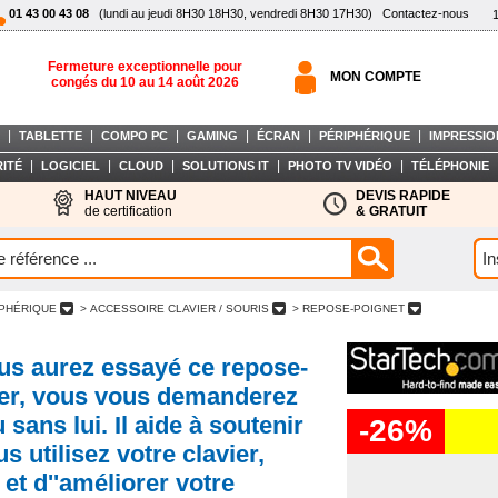
01 43 00 43 08
(lundi au jeudi 8H30 18H30, vendredi 8H30 17H30)
Contactez-nous
Fermeture exceptionnelle pour
MON COMPTE
congés du 10 au 14 août 2026
|
|
|
|
|
|
TABLETTE
COMPO PC
GAMING
ÉCRAN
PÉRIPHÉRIQUE
IMPRESSIO
|
|
|
|
|
ITÉ
LOGICIEL
CLOUD
SOLUTIONS IT
PHOTO TV VIDÉO
TÉLÉPHONIE
HAUT NIVEAU
DEVIS RAPIDE
de certification
& GRATUIT
IPHÉRIQUE
> ACCESSOIRE CLAVIER / SOURIS
> REPOSE-POIGNET
us aurez essayé ce repose-
vier, vous vous demanderez
ans lui. Il aide à soutenir
-26%
s utilisez votre clavier,
 et d''améliorer votre