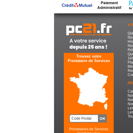
A 
Qu
No
His
Nos
Réf
Que
Trouvez votre
1èr
Prestataire de Services
Pla
Men
Re
Con
PR
Cat
No
No
Nou
Les
Les
Tou
Prestataires de Services