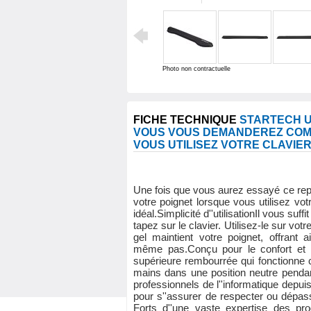
Photo non contractuelle
FICHE TECHNIQUE
STARTECH U
VOUS VOUS DEMANDEREZ COMME
VOUS UTILISEZ VOTRE CLAVIER
Une fois que vous aurez essayé ce rep
votre poignet lorsque vous utilisez votr
idéal.Simplicité d''utilisationIl vous suf
tapez sur le clavier. Utilisez-le sur vo
gel maintient votre poignet, offrant
même pas.Conçu pour le confort et 
supérieure rembourrée qui fonctionne c
mains dans une position neutre pendan
professionnels de l''informatique depu
pour s''assurer de respecter ou dépass
Forts d''une vaste expertise des pro