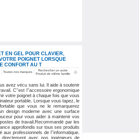
T EN GEL POUR CLAVIER,
 VOTRE POIGNET LORSQUE
RE CONFORT AU T
Rechercher un autre
Toutes nos marques
Produit de même famille
avez vécu sans lui. Il aide à soutenir
travail. C''est l''accessoire ergonomique
utenir votre poignet à chaque fois que vous
dinateur portable. Lorsque vous tapez, le
onfortable que vous ne le remarquerez
 un design moderne avec une surface
douceur pour vous aider à maintenir vos
e postes de travail.Recommandé par les
mance approfondis sur tous ses produits
 aux professionnels de l''informatique.
nt directement avec nos ingénieurs de