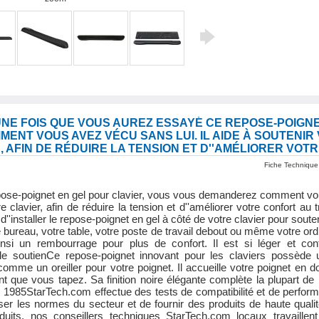
NE FOIS QUE VOUS AUREZ ESSAYÉ CE REPOSE-POIGNE
NT VOUS AVEZ VÉCU SANS LUI. IL AIDE À SOUTENIR
, AFIN DE RÉDUIRE LA TENSION ET D''AMÉLIORER VOT
Fiche Technique
ose-poignet en gel pour clavier, vous vous demanderez comment vous 
e clavier, afin de réduire la tension et d''améliorer votre confort au 
fit d''installer le repose-poignet en gel à côté de votre clavier pour so
tre bureau, votre table, votre poste de travail debout ou même votre or
 ainsi un rembourrage pour plus de confort. Il est si léger et c
le soutienCe repose-poignet innovant pour les claviers possède
omme un oreiller pour votre poignet. Il accueille votre poignet en 
t que vous tapez. Sa finition noire élégante complète la plupart d
is 1985StarTech.com effectue des tests de compatibilité et de perfor
er les normes du secteur et de fournir des produits de haute qualité
duits, nos conseillers techniques StarTech.com locaux travaille