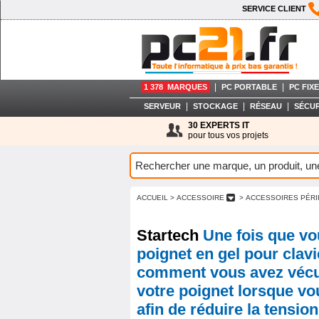
SERVICE CLIENT
|
|
1 378 MARQUES
PC PORTABLE
PC FIXE
|
|
|
SERVEUR
STOCKAGE
RÉSEAU
SÉCUR
30 EXPERTS IT
pour tous vos projets
ACCUEIL
> ACCESSOIRE
> ACCESSOIRES PÉR
Startech
Une fois que vo
poignet en gel pour cla
comment vous avez vécu s
votre poignet lorsque vou
afin de réduire la tension