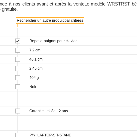
ance à nos clients avant et après la venteLe modèle WRSTRST bén
 gratuite.
Rechercher un autre produit par critères
↓
Repose-poignet pour clavier
7.2 cm
46.1 cm
2.45 cm
404 g
Noir
Garantie limitée - 2 ans
P/N: LAPTOP-SIT-STAND