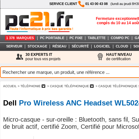
SERVICE CLIENT
01 43 00 43 08
(lundi au jeudi 8H3
Fermeture exceptionnell
congés du 10 au 14 aoû
|
|
|
|
|
1 378 MARQUES
PC PORTABLE
PC FIXE
TABLETTE
COMPO PC
G
|
|
|
|
|
|
SERVEUR
STOCKAGE
RÉSEAU
SÉCURITÉ
LOGICIEL
CLOUD
SO
30 EXPERTS IT
HAUT NIVEAU
pour tous vos projets
de certification
ACCUEIL
> TÉLÉPHONIE
> CASQUE TÉLÉPHONIQUE
> CASQUE TÉLÉPHONIQUE 
Dell
Pro Wireless ANC Headset WL502
Micro-casque - sur-oreille : Bluetooth, sans fil, 
de bruit actif, certifié Zoom, Certifié pour Micros