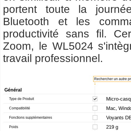
portent toute la journé
Bluetooth et les comm
productivité sans fil. Ce
Zoom, le WL5024 s'intègr
travail professionnel.
Rechercher un autre pro
↓
Général
Micro-casqu
Type de Produit
Mac, Wind
Compatibilité
Voyants D
Fonctions supplémentaires
219 g
Poids