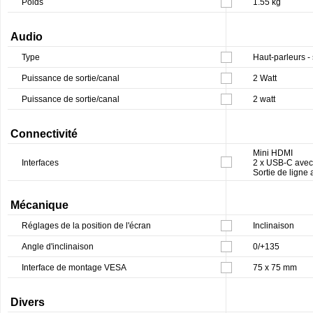
Poids
1.55 kg
Audio
Type
Haut-parleurs -
Puissance de sortie/canal
2 Watt
Puissance de sortie/canal
2 watt
Connectivité
Mini HDMI
Interfaces
2 x USB-C avec 
Sortie de ligne
Mécanique
Réglages de la position de l'écran
Inclinaison
Angle d'inclinaison
0/+135
Interface de montage VESA
75 x 75 mm
Divers