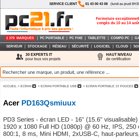
SERVICE CLIENT
01 43 00 43 08
(lundi au jeudi 8H3
Fermeture exceptionnell
congés du 10 au 14 aoû
|
|
|
|
|
1 379 MARQUES
PC PORTABLE
PC FIXE
TABLETTE
COMPO PC
G
|
|
|
|
|
|
SERVEUR
STOCKAGE
RÉSEAU
SÉCURITÉ
LOGICIEL
CLOUD
SO
30 EXPERTS IT
HAUT NIVEAU
pour tous vos projets
de certification
ACCUEIL
> ECRAN
> ECRAN PORTABLE USB
> ECRAN PORTABLE 15 POUCES
Acer
PD163Qsmiuux
PD3 Series - écran LED - 16" (15.6" visualisable) 
1920 x 1080 Full HD (1080p) @ 60 Hz, IPS, 250 
800:1, 8 ms, Mini HDMI, 2xUSB-C, haut-parleurs