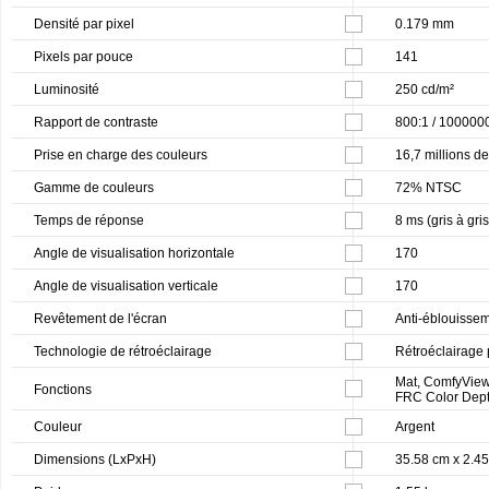
Densité par pixel
0.179 mm
Pixels par pouce
141
Luminosité
250 cd/m²
Rapport de contraste
800:1 / 100000
Prise en charge des couleurs
16,7 millions d
Gamme de couleurs
72% NTSC
Temps de réponse
8 ms (gris à gris
Angle de visualisation horizontale
170
Angle de visualisation verticale
170
Revêtement de l'écran
Anti-éblouisse
Technologie de rétroéclairage
Rétroéclairage
Mat, ComfyView,
Fonctions
FRC Color Depth
Couleur
Argent
Dimensions (LxPxH)
35.58 cm x 2.4