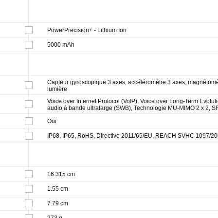
PowerPrecision+ - Lithium Ion
5000 mAh
Capteur gyroscopique 3 axes, accéléromètre 3 axes, magnétomèt
lumière
Voice over Internet Protocol (VoIP), Voice over Long-Term Evolu
audio à bande ultralarge (SWB), Technologie MU-MIMO 2 x 2, S
Oui
IP68, IP65, RoHS, Directive 2011/65/EU, REACH SVHC 1097/200
16.315 cm
1.55 cm
7.79 cm
273 g