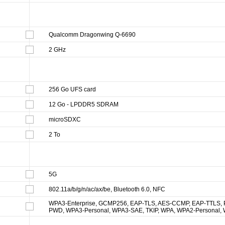
Qualcomm Dragonwing Q-6690
2 GHz
256 Go UFS card
12 Go - LPDDR5 SDRAM
microSDXC
2 To
5G
802.11a/b/g/n/ac/ax/be, Bluetooth 6.0, NFC
WPA3-Enterprise, GCMP256, EAP-TLS, AES-CCMP, EAP-TTLS, 
PWD, WPA3-Personal, WPA3-SAE, TKIP, WPA, WPA2-Personal,