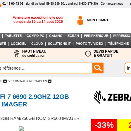
01 43 00 43 08
(lundi au jeudi 8H30 18H30, vendredi 8H30 17H30)
Contactez-nous
Fermeture exceptionnelle pour
MON COMPTE
congés du 10 au 14 août 2026
|
|
|
|
|
|
TABLETTE
COMPO PC
GAMING
ÉCRAN
PÉRIPHÉRIQUE
IMPRESSIO
|
|
|
|
|
ITÉ
LOGICIEL
CLOUD
SOLUTIONS IT
PHOTO TV VIDÉO
TÉLÉPHONIE
HAUT NIVEAU
DEVIS RAPIDE
de certification
& GRATUIT
LE
> TERMINAUX PORTABLES
I 7 6690 2.9GHZ 12GB
 IMAGER
Z 12GB RAM/256GB ROM SR560 IMAGER
-33%