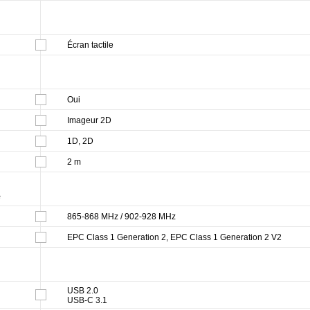
Écran tactile
Oui
Imageur 2D
1D, 2D
2 m
e
865-868 MHz / 902-928 MHz
EPC Class 1 Generation 2, EPC Class 1 Generation 2 V2
USB 2.0
USB-C 3.1