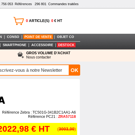
1 756 053
Références
296 801
Commandes traitées
0
ARTICLE(S)
0
€ HT
|
|
|
N
CONSO
POINT DE VENTE
OBJET CO
|
|
|
SMARTPHONE
ACCESSOIRE
DESTOCK
GROS VOLUME D'ACHAT
Nous contacter
Référence Zebra : TC501G-341B2C1AA1-A6
Référence PC21 :
ZRA57118
2022,98 €
HT
(
3003,00
)