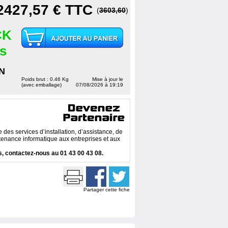
2427,57 €
TTC
(
3603,60
)
CK
es
N
Poids brut : 0.46 Kg
Mise à jour le
(avec emballage)
07/08/2026 à 19:19
des services d’installation, d’assistance, de
enance informatique aux entreprises et aux
, contactez-nous au 01 43 00 43 08.
Partager cette fiche