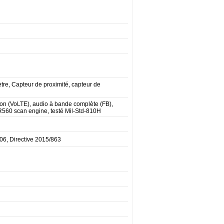
re, Capteur de proximité, capteur de
tion (VoLTE), audio à bande complète (FB),
R560 scan engine, testé Mil-Std-810H
6, Directive 2015/863