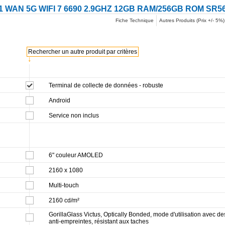
 WAN 5G WIFI 7 6690 2.9GHZ 12GB RAM/256GB ROM SR5
Fiche Technique
Autres Produits (Prix +/- 5%)
Rechercher un autre produit par critères
↓
Terminal de collecte de données - robuste
Android
Service non inclus
6" couleur AMOLED
2160 x 1080
Multi-touch
2160 cd/m²
GorillaGlass Victus, Optically Bonded, mode d'utilisation avec des 
anti-empreintes, résistant aux taches