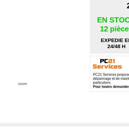
EN STO
12 pièc
EXPEDIE E
24/48 H
PC21 Services propose 
dépannage et de maint
particuliers.
zoom
Pour toutes demandes