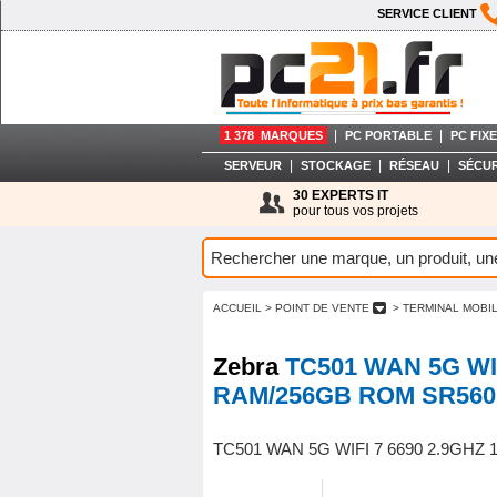
SERVICE CLIENT
|
|
1 378 MARQUES
PC PORTABLE
PC FIXE
|
|
|
SERVEUR
STOCKAGE
RÉSEAU
SÉCUR
30 EXPERTS IT
pour tous vos projets
ACCUEIL
> POINT DE VENTE
> TERMINAL MOBI
Zebra
TC501 WAN 5G WIF
RAM/256GB ROM SR560
TC501 WAN 5G WIFI 7 6690 2.9GH