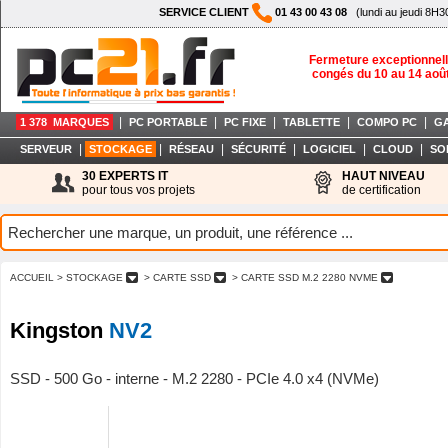
SERVICE CLIENT
01 43 00 43 08
(lundi au jeudi 8H3
Fermeture exceptionnell
congés du 10 au 14 aoû
|
|
|
|
|
1 378 MARQUES
PC PORTABLE
PC FIXE
TABLETTE
COMPO PC
G
|
|
|
|
|
|
SERVEUR
STOCKAGE
RÉSEAU
SÉCURITÉ
LOGICIEL
CLOUD
SO
30 EXPERTS IT
HAUT NIVEAU
pour tous vos projets
de certification
ACCUEIL
> STOCKAGE
> CARTE SSD
> CARTE SSD M.2 2280 NVME
Kingston
NV2
SSD - 500 Go - interne - M.2 2280 - PCIe 4.0 x4 (NVMe)