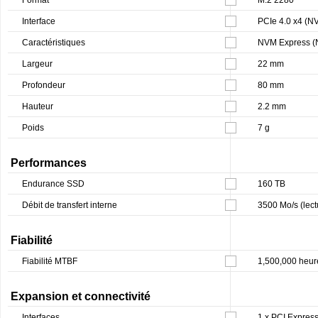
Interface
PCIe 4.0 x4 (N
Caractéristiques
NVM Express 
Largeur
22 mm
Profondeur
80 mm
Hauteur
2.2 mm
Poids
7 g
Performances
Endurance SSD
160 TB
Débit de transfert interne
3500 Mo/s (lectu
Fiabilité
Fiabilité MTBF
1,500,000 heur
Expansion et connectivité
Interfaces
1 x PCI Expres