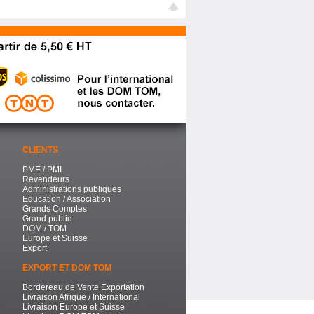
CLIENTS
PME / PMI
Revendeurs
Administrations publiques
Education / Association
Grands Comptes
Grand public
DOM / TOM
Europe et Suisse
Export
EXPORT ET DOM TOM
Bordereau de Vente Exportation
Livraison Afrique / International
Livraison Europe et Suisse