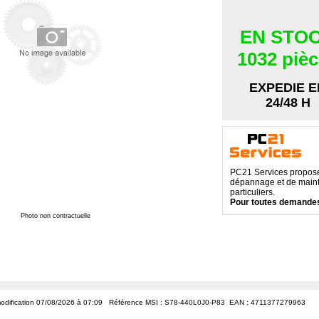
EN STO
1032 piè
EXPEDIE E
24/48 H
PC21 Services propose 
dépannage et de maint
particuliers.
Pour toutes demandes
Photo non contractuelle
odification 07/08/2026 à 07:09
Référence MSI : S78-440L0J0-P83 EAN :
4711377279963