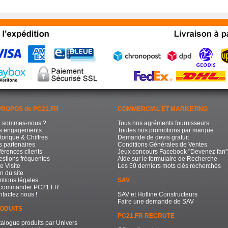
PROPOS de PC21.FR
COMMERCIAL ET MARKETING
i sommes-nous ?
Tous nos agréments fournisseurs
s engagements
Toutes nos promotions par marque
torique & Chiffres
Demande de devis gratuit
 partenaires
Conditions Générales de Ventes
érences clients
Jeux concours Facebook "Devenez fan"
stions fréquentes
Aide sur le formulaire de Recherche
e Visite
Les 50 derniers mots clés recherchés
n du site
tions légales
SAV
commander PC21.FR
tactez nous !
SAV et Hotline Constructeurs
Faire une demande de SAV
ODUITS
PC21.FR RECRUTE
alogue produits par Univers