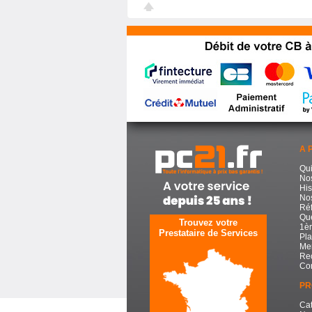
A 
Qu
No
His
Nos
Réf
Que
Trouvez votre
1èr
Prestataire de Services
Pla
Men
Re
Con
PR
Cat