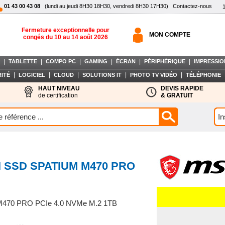
01 43 00 43 08
(lundi au jeudi 8H30 18H30, vendredi 8H30 17H30)
Contactez-nous
Fermeture exceptionnelle pour
MON COMPTE
congés du 10 au 14 août 2026
|
|
|
|
|
|
TABLETTE
COMPO PC
GAMING
ÉCRAN
PÉRIPHÉRIQUE
IMPRESSIO
|
|
|
|
|
ITÉ
LOGICIEL
CLOUD
SOLUTIONS IT
PHOTO TV VIDÉO
TÉLÉPHONIE
HAUT NIVEAU
DEVIS RAPIDE
de certification
& GRATUIT
I SSD SPATIUM M470 PRO
470 PRO PCIe 4.0 NVMe M.2 1TB