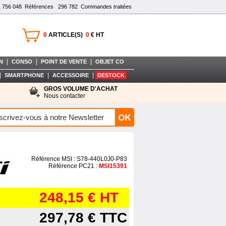
1 756 048
Références
296 782
Commandes traitées
0
ARTICLE(S)
0
€ HT
|
|
|
N
CONSO
POINT DE VENTE
OBJET CO
|
|
|
SMARTPHONE
ACCESSOIRE
DESTOCK
GROS VOLUME D'ACHAT
Nous contacter
Référence MSI : S78-440L0J0-P83
Référence PC21 :
MSI15391
248,15 €
HT
297,78 €
TTC