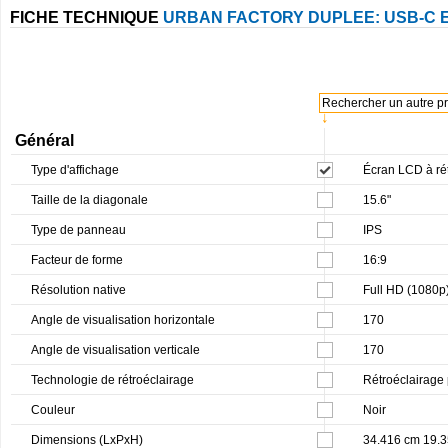
FICHE TECHNIQUE
URBAN FACTORY DUPLEE: USB-C EX
Rechercher un autre pro
↓
Général
Type d'affichage
Écran LCD à rét
Taille de la diagonale
15.6"
Type de panneau
IPS
Facteur de forme
16:9
Résolution native
Full HD (1080p
Angle de visualisation horizontale
170
Angle de visualisation verticale
170
Technologie de rétroéclairage
Rétroéclairage
Couleur
Noir
Dimensions (LxPxH)
34.416 cm 19.