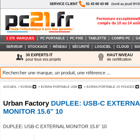
SERVICE CLIENT
01 43 00 43 08
(lundi au jeudi 8H3
Fermeture exceptionnell
congés du 10 au 14 aoû
|
|
|
|
|
1 379 MARQUES
PC PORTABLE
PC FIXE
TABLETTE
COMPO PC
G
|
|
|
|
|
|
SERVEUR
STOCKAGE
RÉSEAU
SÉCURITÉ
LOGICIEL
CLOUD
SO
30 EXPERTS IT
HAUT NIVEAU
pour tous vos projets
de certification
ACCUEIL
> ECRAN
> ECRAN PORTABLE USB
> ECRAN PORTABLE 15 POUCES
Urban Factory
DUPLEE: USB-C EXTERNA
MONITOR 15.6'' 10
DUPLEE: USB-C EXTERNAL MONITOR 15.6'' 10