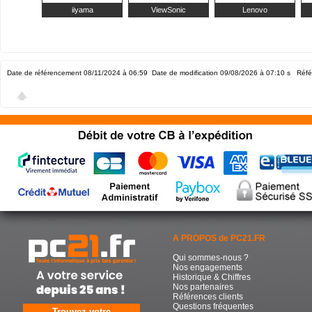
iiyama
ViewSonic
Lenovo
Date de référencement 08/11/2024 à 06:59
Date de modification 09/08/2026 à 07:10
s Réfé
A PROPOS de PC21.FR
Qui sommes-nous ?
Nos engagements
Historique & Chiffres
Nos partenaires
Références clients
Questions fréquentes
Trouvez votre