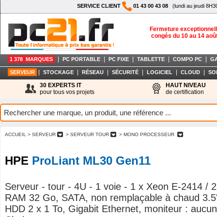
SERVICE CLIENT
01 43 00 43 08
(lundi au jeudi 8H3
Fermeture exceptionnell
congés du 10 au 14 aoû
|
|
|
|
|
1 378 MARQUES
PC PORTABLE
PC FIXE
TABLETTE
COMPO PC
G
|
|
|
|
|
|
SERVEUR
STOCKAGE
RÉSEAU
SÉCURITÉ
LOGICIEL
CLOUD
SO
30 EXPERTS IT
HAUT NIVEAU
pour tous vos projets
de certification
ACCUEIL
> SERVEUR
> SERVEUR TOUR
> MONO PROCESSEUR
HPE
ProLiant ML30 Gen11
Serveur - tour - 4U - 1 voie - 1 x Xeon E-2414 / 
RAM 32 Go, SATA, non remplaçable à chaud 3.5"
HDD 2 x 1 To, Gigabit Ethernet, moniteur : aucu