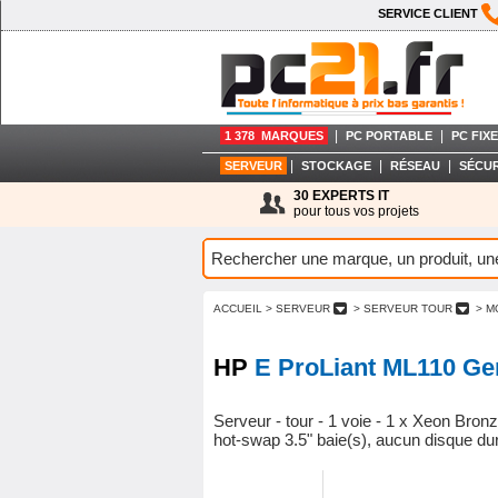
SERVICE CLIENT
|
|
1 378 MARQUES
PC PORTABLE
PC FIXE
|
|
|
SERVEUR
STOCKAGE
RÉSEAU
SÉCUR
30 EXPERTS IT
pour tous vos projets
ACCUEIL
> SERVEUR
> SERVEUR TOUR
> M
HP
E ProLiant ML110 Ge
Serveur - tour - 1 voie - 1 x Xeon Br
hot-swap 3.5" baie(s), aucun disque dur