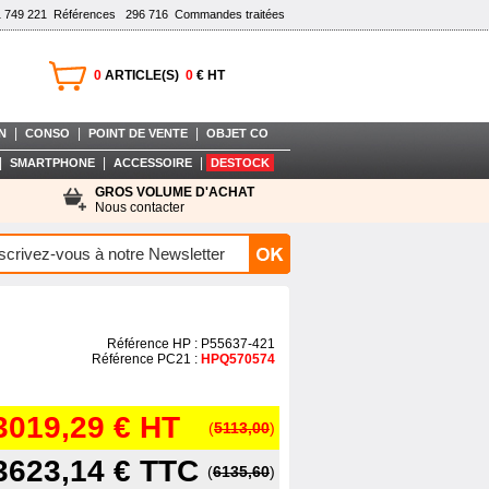
1 749 221
Références
296 716
Commandes traitées
0
ARTICLE(S)
0
€ HT
|
|
|
N
CONSO
POINT DE VENTE
OBJET CO
|
|
|
SMARTPHONE
ACCESSOIRE
DESTOCK
GROS VOLUME D'ACHAT
Nous contacter
Référence HP : P55637-421
Référence PC21 :
HPQ570574
3019,29 €
HT
(
5113,00
)
3623,14 €
TTC
(
6135,60
)