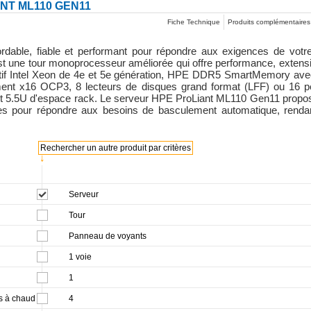
NT ML110 GEN11
Fiche Technique
Produits complémentaires
dable, fiable et performant pour répondre aux exigences de votre
une tour monoprocesseur améliorée qui offre performance, extensibil
lutif Intel Xeon de 4e et 5e génération, HPE DDR5 SmartMemory av
t x16 OCP3, 8 lecteurs de disques grand format (LFF) ou 16 peti
ent 5.5U d'espace rack. Le serveur HPE ProLiant ML110 Gen11 prop
antes pour répondre aux besoins de basculement automatique, renda
Rechercher un autre produit par critères
↓
Serveur
Tour
Panneau de voyants
1 voie
1
s à chaud
4