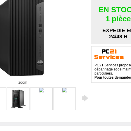
EN STO
1 pièce
EXPEDIE E
24/48 H
PC21 Services propose 
dépannage et de maint
particuliers.
Pour toutes demandes
zoom