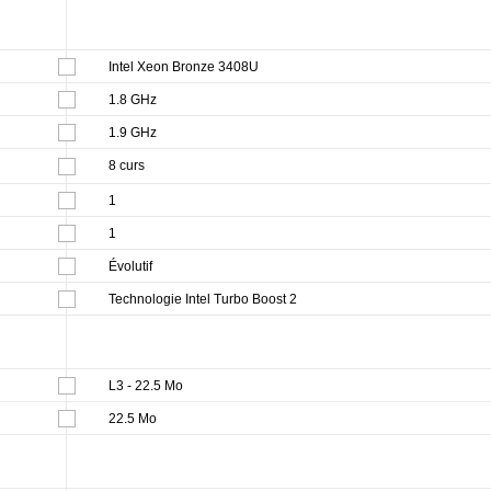
Intel Xeon Bronze 3408U
1.8 GHz
1.9 GHz
8 curs
1
1
Évolutif
Technologie Intel Turbo Boost 2
L3 - 22.5 Mo
22.5 Mo