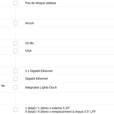
Pas de disque optique
Aucun
16 Mo
VGA
2 x Gigabit Ethernet
Gigabit Ethernet
r de
Integrated Lights-Out 6
1 (total) / 1 (libre) x externe 5.25"
4 (total) / 4 (libre) x remplacement à chaud 3.5" LFF