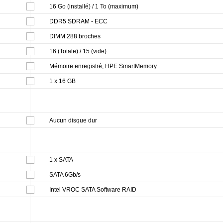
16 Go (installé) / 1 To (maximum)
DDR5 SDRAM - ECC
DIMM 288 broches
16 (Totale) / 15 (vide)
Mémoire enregistré, HPE SmartMemory
1 x 16 GB
Aucun disque dur
1 x SATA
SATA 6Gb/s
Intel VROC SATA Software RAID