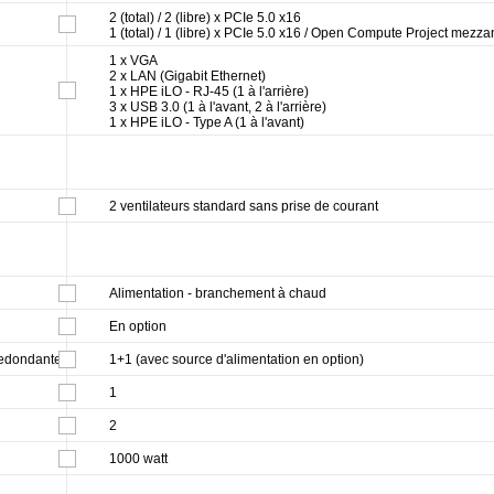
2 (total) / 2 (libre) x PCIe 5.0 x16
1 (total) / 1 (libre) x PCIe 5.0 x16 / Open Compute Project mez
1 x VGA
2 x LAN (Gigabit Ethernet)
1 x HPE iLO - RJ-45 (1 à l'arrière)
3 x USB 3.0 (1 à l'avant, 2 à l'arrière)
1 x HPE iLO - Type A (1 à l'avant)
2 ventilateurs standard sans prise de courant
Alimentation - branchement à chaud
En option
 redondante
1+1 (avec source d'alimentation en option)
1
2
1000 watt