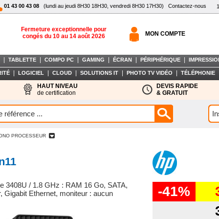
01 43 00 43 08
(lundi au jeudi 8H30 18H30, vendredi 8H30 17H30)
Contactez-nous
Fermeture exceptionnelle pour
MON COMPTE
congés du 10 au 14 août 2026
|
|
|
|
|
|
TABLETTE
COMPO PC
GAMING
ÉCRAN
PÉRIPHÉRIQUE
IMPRESSIO
|
|
|
|
|
ITÉ
LOGICIEL
CLOUD
SOLUTIONS IT
PHOTO TV VIDÉO
TÉLÉPHONIE
HAUT NIVEAU
DEVIS RAPIDE
de certification
& GRATUIT
ONO PROCESSEUR
n11
onze 3408U / 1.8 GHz : RAM 16 Go, SATA,
-41%
, Gigabit Ethernet, moniteur : aucun