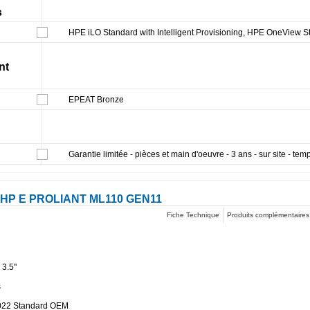
s
HPE iLO Standard with Intelligent Provisioning, HPE OneView St
nt
EPEAT Bronze
Garantie limitée - pièces et main d'oeuvre - 3 ans - sur site - te
HP E PROLIANT ML110 GEN11
Fiche Technique
Produits complémentaires
 3.5"
s
022 Standard OEM