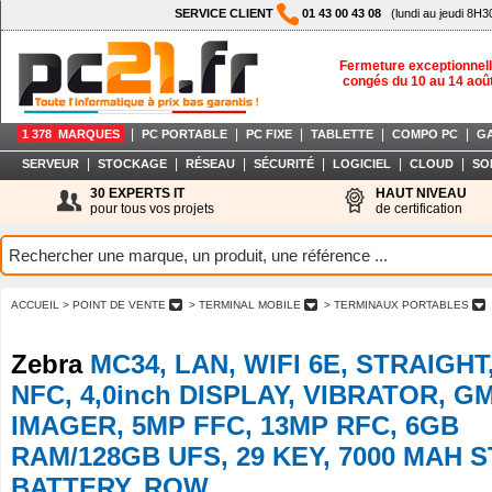
SERVICE CLIENT
01 43 00 43 08
(lundi au jeudi 8H3
Fermeture exceptionnell
congés du 10 au 14 aoû
|
|
|
|
|
1 378 MARQUES
PC PORTABLE
PC FIXE
TABLETTE
COMPO PC
G
|
|
|
|
|
|
SERVEUR
STOCKAGE
RÉSEAU
SÉCURITÉ
LOGICIEL
CLOUD
SO
30 EXPERTS IT
HAUT NIVEAU
pour tous vos projets
de certification
ACCUEIL
> POINT DE VENTE
> TERMINAL MOBILE
> TERMINAUX PORTABLES
Zebra
MC34, LAN, WIFI 6E, STRAIGHT,
NFC, 4,0inch DISPLAY, VIBRATOR, G
IMAGER, 5MP FFC, 13MP RFC, 6GB
RAM/128GB UFS, 29 KEY, 7000 MAH 
BATTERY, ROW