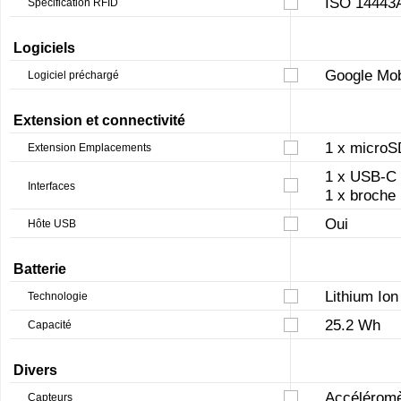
ISO 14443A
Spécification RFID
Logiciels
Google Mob
Logiciel préchargé
Extension et connectivité
1 x microS
Extension Emplacements
1 x USB-C 
Interfaces
1 x broch
Oui
Hôte USB
Batterie
Lithium Ion
Technologie
25.2 Wh
Capacité
Divers
Accéléromè
Capteurs