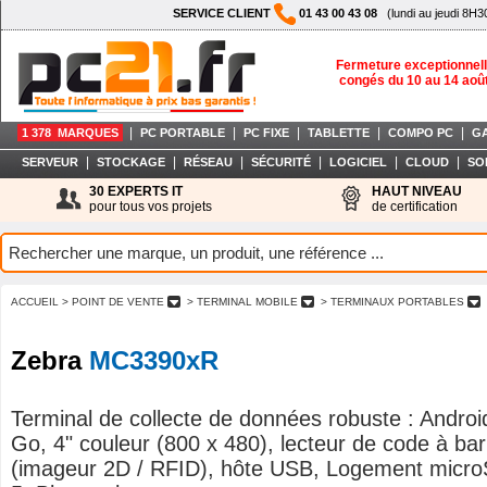
SERVICE CLIENT
01 43 00 43 08
(lundi au jeudi 8H3
Fermeture exceptionnell
congés du 10 au 14 aoû
|
|
|
|
|
1 378 MARQUES
PC PORTABLE
PC FIXE
TABLETTE
COMPO PC
G
|
|
|
|
|
|
SERVEUR
STOCKAGE
RÉSEAU
SÉCURITÉ
LOGICIEL
CLOUD
SO
30 EXPERTS IT
HAUT NIVEAU
pour tous vos projets
de certification
ACCUEIL
> POINT DE VENTE
> TERMINAL MOBILE
> TERMINAUX PORTABLES
Zebra
MC3390xR
Terminal de collecte de données robuste : Androi
Go, 4" couleur (800 x 480), lecteur de code à bar
(imageur 2D / RFID), hôte USB, Logement micro