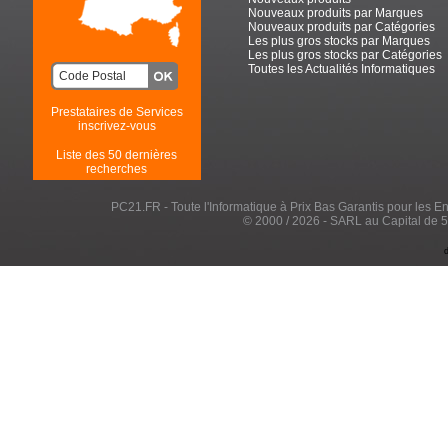
Nouveaux produits par Marques
Nouveaux produits par Catégories
Les plus gros stocks par Marques
Les plus gros stocks par Catégories
Toutes les Actualités Informatiques
Prestataires de Services
inscrivez-vous
Liste des 50 dernières
recherches
PC21.FR - Toute l'Informatique à Prix Bas Garantis pour les Entr
© 2000 / 2026 - SARL au Capital de