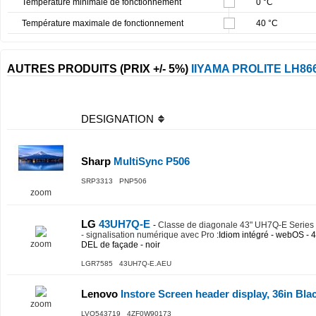
Température minimale de fonctionnement
0 °C
Température maximale de fonctionnement
40 °C
AUTRES PRODUITS (PRIX +/- 5%)
IIYAMA PROLITE LH8
DESIGNATION
Sharp
MultiSync P506
SRP3313 PNP506
zoom
LG
43UH7Q-E
-
Classe de diagonale 43" UH7Q-E Series 
- signalisation numérique avec Pro
:Idiom intégré - webOS -
zoom
DEL de façade - noir
LGR7585 43UH7Q-E.AEU
Lenovo
Instore Screen header display, 36in Bl
zoom
LVO543719 4ZF0W90173