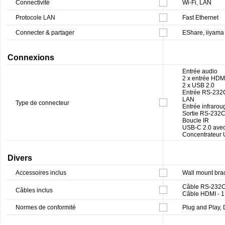
Connectivité
Wi-Fi, LAN
Protocole LAN
Fast Ethernet
Connecter & partager
EShare, iiyama
Connexions
Entrée audio
2 x entrée HDM
2 x USB 2.0
Entrée RS-232
LAN
Type de connecteur
Entrée infrarou
Sortie RS-232
Boucle IR
USB-C 2.0 avec
Concentrateur 
Divers
Accessoires inclus
Wall mount brack
Câble RS-232C 
Câbles inclus
Câble HDMI - 1
Normes de conformité
Plug and Play