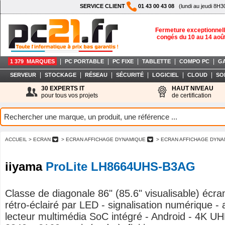
SERVICE CLIENT
01 43 00 43 08
(lundi au jeudi 8H3
Fermeture exceptionnell
congés du 10 au 14 aoû
|
|
|
|
|
1 379 MARQUES
PC PORTABLE
PC FIXE
TABLETTE
COMPO PC
G
|
|
|
|
|
|
SERVEUR
STOCKAGE
RÉSEAU
SÉCURITÉ
LOGICIEL
CLOUD
SO
30 EXPERTS IT
HAUT NIVEAU
pour tous vos projets
de certification
ACCUEIL
> ECRAN
> ECRAN AFFICHAGE DYNAMIQUE
> ECRAN AFFICHAGE DYNA
iiyama
ProLite LH8664UHS-B3AG
Classe de diagonale 86" (85.6" visualisable) écr
rétro-éclairé par LED - signalisation numérique -
lecteur multimédia SoC intégré - Android - 4K U