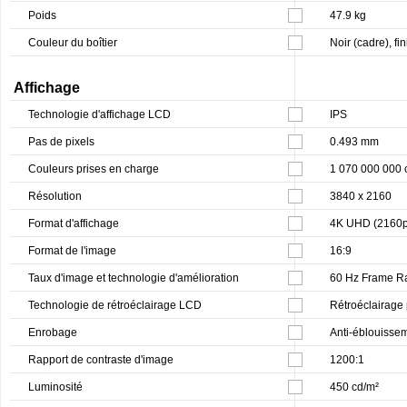
Poids
47.9 kg
Couleur du boîtier
Noir (cadre), fin
Affichage
Technologie d'affichage LCD
IPS
Pas de pixels
0.493 mm
Couleurs prises en charge
1 070 000 000 
Résolution
3840 x 2160
Format d'affichage
4K UHD (2160p
Format de l'image
16:9
Taux d'image et technologie d'amélioration
60 Hz Frame R
Technologie de rétroéclairage LCD
Rétroéclairage
Enrobage
Anti-éblouisse
Rapport de contraste d'image
1200:1
Luminosité
450 cd/m²