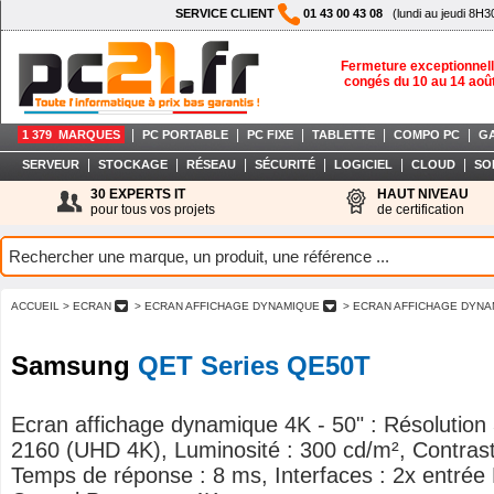
SERVICE CLIENT
01 43 00 43 08
(lundi au jeudi 8H3
Fermeture exceptionnell
congés du 10 au 14 aoû
|
|
|
|
|
1 379 MARQUES
PC PORTABLE
PC FIXE
TABLETTE
COMPO PC
G
|
|
|
|
|
|
SERVEUR
STOCKAGE
RÉSEAU
SÉCURITÉ
LOGICIEL
CLOUD
SO
30 EXPERTS IT
HAUT NIVEAU
pour tous vos projets
de certification
ACCUEIL
> ECRAN
> ECRAN AFFICHAGE DYNAMIQUE
> ECRAN AFFICHAGE DYNA
Samsung
QET Series QE50T
Ecran affichage dynamique 4K - 50" : Résolution
2160 (UHD 4K), Luminosité : 300 cd/m², Contrast
Temps de réponse : 8 ms, Interfaces : 2x entrée