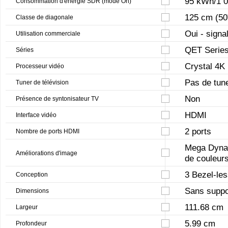
95 kWh/1 0
Consommation d'énergie SDR (mode On)
125 cm (50
Classe de diagonale
Oui - signa
Utilisation commerciale
QET Serie
Séries
Crystal 4K
Processeur vidéo
Pas de tun
Tuner de télévision
Non
Présence de syntonisateur TV
HDMI
Interface vidéo
2 ports
Nombre de ports HDMI
Mega Dynam
Améliorations d'image
de couleurs
3 Bezel-le
Conception
Sans suppo
Dimensions
111.68 cm
Largeur
5.99 cm
Profondeur