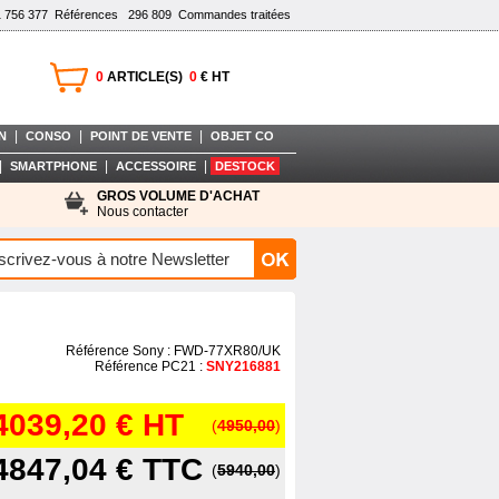
1 756 377
Références
296 809
Commandes traitées
0
ARTICLE(S)
0
€ HT
|
|
|
N
CONSO
POINT DE VENTE
OBJET CO
|
|
|
SMARTPHONE
ACCESSOIRE
DESTOCK
GROS VOLUME D'ACHAT
Nous contacter
Référence Sony : FWD-77XR80/UK
Référence PC21 :
SNY216881
4039,20 €
HT
(
4950,00
)
4847,04 €
TTC
(
5940,00
)