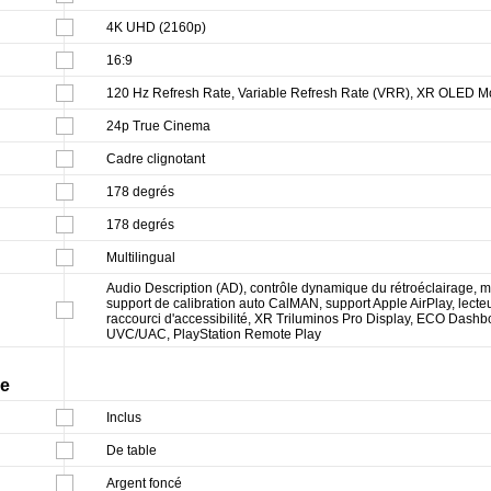
4K UHD (2160p)
16:9
120 Hz Refresh Rate, Variable Refresh Rate (VRR), XR OLED M
24p True Cinema
Cadre clignotant
178 degrés
178 degrés
Multilingual
Audio Description (AD), contrôle dynamique du rétroéclairage, mi
support de calibration auto CalMAN, support Apple AirPlay, lecte
raccourci d'accessibilité, XR Triluminos Pro Display, ECO Das
UVC/UAC, PlayStation Remote Play
ge
Inclus
De table
Argent foncé