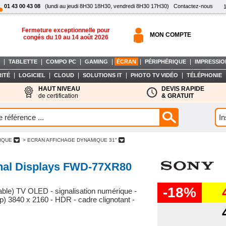
01 43 00 43 08
(lundi au jeudi 8H30 18H30, vendredi 8H30 17H30)
Contactez-nous
Fermeture exceptionnelle pour
MON COMPTE
congés du 10 au 14 août 2026
|
|
|
|
|
|
TABLETTE
COMPO PC
GAMING
ÉCRAN
PÉRIPHÉRIQUE
IMPRESSIO
|
|
|
|
|
ITÉ
LOGICIEL
CLOUD
SOLUTIONS IT
PHOTO TV VIDÉO
TÉLÉPHONIE
HAUT NIVEAU
DEVIS RAPIDE
de certification
& GRATUIT
MIQUE
> ECRAN AFFICHAGE DYNAMIQUE 31"
onal Displays FWD-77XR80
-18%
sable) TV OLED - signalisation numérique -
 3840 x 2160 - HDR - cadre clignotant -