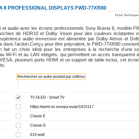
A 8 PROFESSIONAL DISPLAYS FWD-77XR80
Fiche Technique
uelle et audio avec les écrans professionnels Sony Bravia 8, modèl
chies de HDR10 et Dolby Vision pour des couleurs éclatantes et 
'expérience audio immersive est alimentée par Dolby Atmos et Dolb
îne dans l'action.Conçu pour être polyvalent, le FWD-77XR80 convient 
n fait un choix idéal pour les entreprises à la recherche d'une sol
 au Wi-Fi et au LAN intégrés, qui permettent un accès transparent à 
VESA, plusieurs ports HDMI et un support de table inclus, cet écran o
ts.
Rechercher un autre produit par critères
↓
TV OLED - Smart TV
Https://eprel.ec.europa.eu/qr/1815117
Classe E
Classe G
619 watt