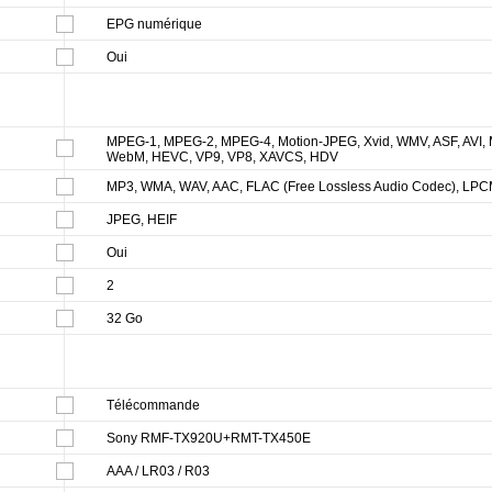
EPG numérique
Oui
MPEG-1, MPEG-2, MPEG-4, Motion-JPEG, Xvid, WMV, ASF, AVI,
WebM, HEVC, VP9, VP8, XAVCS, HDV
MP3, WMA, WAV, AAC, FLAC (Free Lossless Audio Codec), LPC
JPEG, HEIF
Oui
2
32 Go
Télécommande
Sony RMF-TX920U+RMT-TX450E
AAA / LR03 / R03