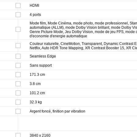
HDMI
4 ports
Mode film, Mode Cinéma, mode photo, mode professionnel, Stan
automatique (ALLM), mode Dolby Vision brillant, mode Dolby Vis
Genre Picture Mode, Jeu Dolby Vision, mode de jeu FPS, mode
d'economie d'energie automatique
Couleur naturelle, CineMotion, Transparent, Dynamic Contrast 
Netflix, Auto HDR Tone Mapping, XR Contrast Booster 15, XR Cl
Seamless Edge
Sans support
171.3 cm
3.8 cm
101.2 cm
32.3 kg
Argent foncé, finition par vibration
3840 x 2160