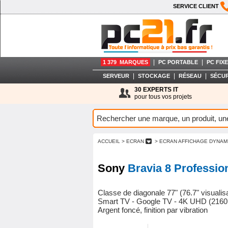
SERVICE CLIENT
|
|
1 379 MARQUES
PC PORTABLE
PC FIXE
|
|
|
SERVEUR
STOCKAGE
RÉSEAU
SÉCUR
30 EXPERTS IT
pour tous vos projets
ACCUEIL
> ECRAN
> ECRAN AFFICHAGE DYNA
Sony
Bravia 8 Professi
Classe de diagonale 77" (76.7" visuali
Smart TV - Google TV - 4K UHD (2160p)
Argent foncé, finition par vibration