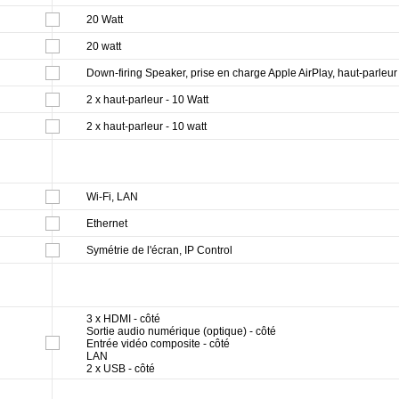
20 Watt
20 watt
Down-firing Speaker, prise en charge Apple AirPlay, haut-parleur 
2 x haut-parleur - 10 Watt
2 x haut-parleur - 10 watt
Wi-Fi, LAN
Ethernet
Symétrie de l'écran, IP Control
3 x HDMI - côté
Sortie audio numérique (optique) - côté
Entrée vidéo composite - côté
LAN
2 x USB - côté