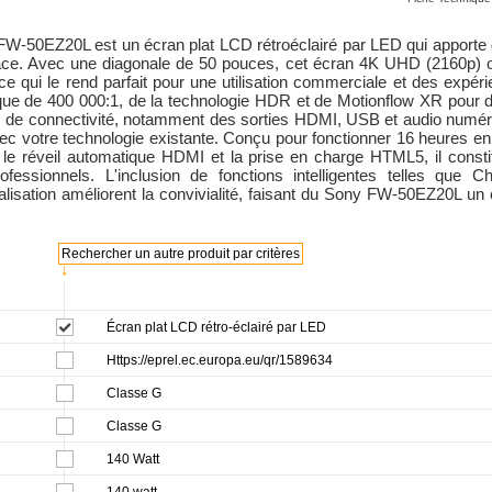
FW-50EZ20L est un écran plat LCD rétroéclairé par LED qui apporte 
pace. Avec une diagonale de 50 pouces, cet écran 4K UHD (2160p) of
 ce qui le rend parfait pour une utilisation commerciale et des expér
ue de 400 000:1, de la technologie HDR et de Motionflow XR pour de
 de connectivité, notamment des sorties HDMI, USB et audio numériq
vec votre technologie existante. Conçu pour fonctionner 16 heures en c
 réveil automatique HDMI et la prise en charge HTML5, il constitu
fessionnels. L'inclusion de fonctions intelligentes telles que 
alisation améliorent la convivialité, faisant du Sony FW-50EZ20L u
Rechercher un autre produit par critères
↓
Écran plat LCD rétro-éclairé par LED
Https://eprel.ec.europa.eu/qr/1589634
Classe G
Classe G
140 Watt