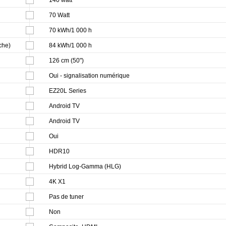
140 watt
70 Watt
70 kWh/1 000 h
che)
84 kWh/1 000 h
126 cm (50")
Oui - signalisation numérique
EZ20L Series
Android TV
Android TV
Oui
HDR10
Hybrid Log-Gamma (HLG)
4K X1
Pas de tuner
Non