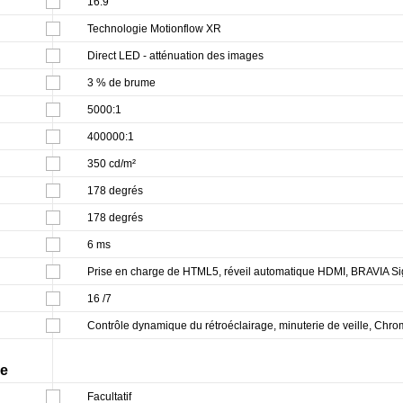
16:9
Technologie Motionflow XR
Direct LED - atténuation des images
3 % de brume
5000:1
400000:1
350 cd/m²
178 degrés
178 degrés
6 ms
Prise en charge de HTML5, réveil automatique HDMI, BRAVIA Si
16 /7
Contrôle dynamique du rétroéclairage, minuterie de veille, Chro
ge
Facultatif