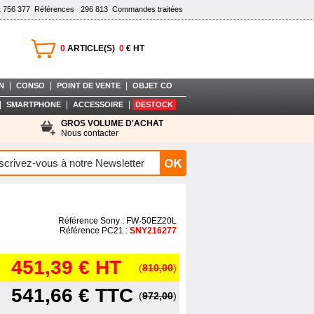
1 756 377
Références
296 813
Commandes traitées
0
ARTICLE(S)
0
€ HT
|
|
|
N
CONSO
POINT DE VENTE
OBJET CO
|
|
|
SMARTPHONE
ACCESSOIRE
DESTOCK
GROS VOLUME D'ACHAT
Nous contacter
Référence Sony : FW-50EZ20L
Référence PC21 :
SNY216277
451,39 €
HT
(
810,00
)
541,66 €
TTC
(
972,00
)