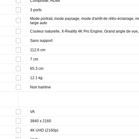
Composite, HDMI
3 ports
Mode portrait, mode paysage, mode d'arrêt de rétro-éclairage,
large auto
Couleur naturelle, X-Reality 4K Pro Engine, Grand angle de vu
Sans support
112.6 cm
7 cm
65.3 cm
12.1 kg
Noir hairline
VA
3840 x 2160
4K UHD (2160p)