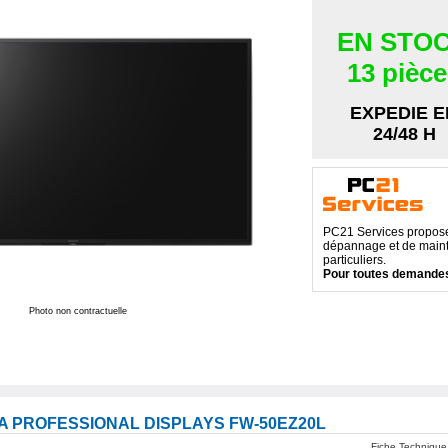
EN STO
13 pièc
EXPEDIE E
24/48 H
PC21 Services propose 
dépannage et de maint
particuliers.
Pour toutes demandes
Photo non contractuelle
A PROFESSIONAL DISPLAYS FW-50EZ20L
Fiche Technique