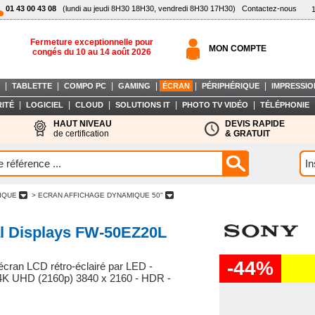
01 43 00 43 08
(lundi au jeudi 8H30 18H30, vendredi 8H30 17H30)
Contactez-nous
Fermeture exceptionnelle pour
MON COMPTE
congés du 10 au 14 août 2026
|
|
|
|
|
|
TABLETTE
COMPO PC
GAMING
ÉCRAN
PÉRIPHÉRIQUE
IMPRESSIO
|
|
|
|
|
ITÉ
LOGICIEL
CLOUD
SOLUTIONS IT
PHOTO TV VIDÉO
TÉLÉPHONIE
HAUT NIVEAU
DEVIS RAPIDE
de certification
& GRATUIT
MIQUE
> ECRAN AFFICHAGE DYNAMIQUE 50"
al Displays FW-50EZ20L
-44%
écran LCD rétro-éclairé par LED -
- 4K UHD (2160p) 3840 x 2160 - HDR -