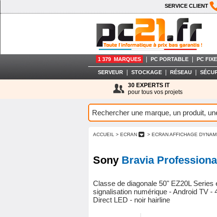
SERVICE CLIENT
|
|
1 379 MARQUES
PC PORTABLE
PC FIXE
|
|
|
SERVEUR
STOCKAGE
RÉSEAU
SÉCUR
30 EXPERTS IT
pour tous vos projets
ACCUEIL
> ECRAN
> ECRAN AFFICHAGE DYNA
Sony
Bravia Profession
Classe de diagonale 50" EZ20L Series 
signalisation numérique - Android TV 
Direct LED - noir hairline