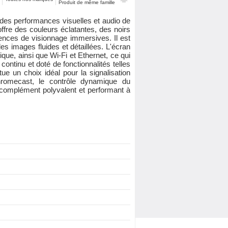
Produit de même famille
des performances visuelles et audio de
fre des couleurs éclatantes, des noirs
iences de visionnage immersives. Il est
s images fluides et détaillées. L'écran
ue, ainsi que Wi-Fi et Ethernet, ce qui
ontinu et doté de fonctionnalités telles
e un choix idéal pour la signalisation
Chromecast, le contrôle dynamique du
n complément polyvalent et performant à