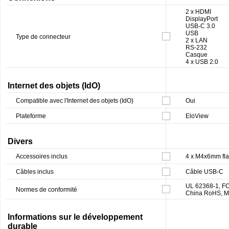
2 x HDMI
DisplayPort
USB-C 3.0
USB
Type de connecteur
2 x LAN
RS-232
Casque
4 x USB 2.0
Internet des objets (IdO)
Compatible avec l'Internet des objets (IdO)
Oui
Plateforme
EloView
Divers
Accessoires inclus
4 x M4x6mm fla
Câbles inclus
Câble USB-C
UL 62368-1, FC
Normes de conformité
China RoHS, M
Informations sur le développement
durable