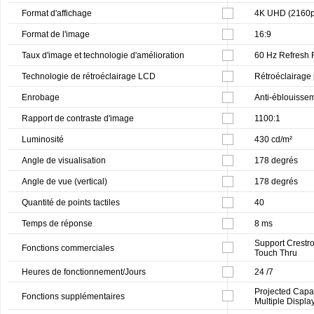
Format d'affichage
4K UHD (2160p
Format de l'image
16:9
Taux d'image et technologie d'amélioration
60 Hz Refresh 
Technologie de rétroéclairage LCD
Rétroéclairage
Enrobage
Anti-éblouisse
Rapport de contraste d'image
1100:1
Luminosité
430 cd/m²
Angle de visualisation
178 degrés
Angle de vue (vertical)
178 degrés
Quantité de points tactiles
40
Temps de réponse
8 ms
Support Crestro
Fonctions commerciales
Touch Thru
Heures de fonctionnement/Jours
24 /7
Projected Capac
Fonctions supplémentaires
Multiple Displa