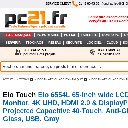
SERVICE CLIENT
01 43 00 43 08
(lundi au jeudi 8H3
Fermeture exceptionnell
congés du 10 au 14 aoû
|
|
|
|
|
1 379 MARQUES
PC PORTABLE
PC FIXE
TABLETTE
COMPO PC
G
|
|
|
|
|
|
SERVEUR
STOCKAGE
RÉSEAU
SÉCURITÉ
LOGICIEL
CLOUD
SO
30 EXPERTS IT
HAUT NIVEAU
pour tous vos projets
de certification
ACCUEIL
> ECRAN
> ECRAN AFFICHAGE DYNAMIQUE
> ECRAN AFFICHAGE DYNA
Elo Touch
Elo 6554L 65-inch wide LC
Monitor, 4K UHD, HDMI 2.0 & DisplayPo
Projected Capacitive 40-Touch, Anti-G
Glass, USB, Gray