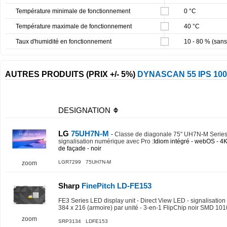
Température minimale de fonctionnement
0 °C
Température maximale de fonctionnement
40 °C
Taux d'humidité en fonctionnement
10 - 80 % (san
AUTRES PRODUITS (PRIX +/- 5%)
DYNASCAN 55 IPS 10
DESIGNATION
LG
75UH7N-M
-
Classe de diagonale 75" UH7N-M Series 
signalisation numérique avec Pro
:Idiom intégré - webOS - 
de façade - noir
LGR7299 75UH7N-M
zoom
Sharp
FinePitch LD-FE153
FE3 Series LED display unit - Direct View LED - signalisation
384 x 216 (armoire) par unité - 3-en-1 FlipChip noir SMD 101
zoom
SRP3134 LDFE153