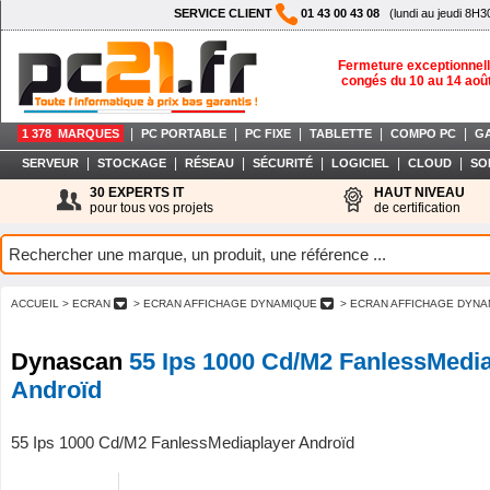
SERVICE CLIENT
01 43 00 43 08
(lundi au jeudi 8H3
Fermeture exceptionnell
congés du 10 au 14 aoû
|
|
|
|
|
1 378 MARQUES
PC PORTABLE
PC FIXE
TABLETTE
COMPO PC
G
|
|
|
|
|
|
SERVEUR
STOCKAGE
RÉSEAU
SÉCURITÉ
LOGICIEL
CLOUD
SO
30 EXPERTS IT
HAUT NIVEAU
pour tous vos projets
de certification
ACCUEIL
> ECRAN
> ECRAN AFFICHAGE DYNAMIQUE
> ECRAN AFFICHAGE DYNA
Dynascan
55 Ips 1000 Cd/M2 FanlessMedi
Androïd
55 Ips 1000 Cd/M2 FanlessMediaplayer Androïd