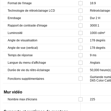
Format de l'image
16:9
Technologie de rétroéclairage LCD
Rétroéclairage
Enrobage
Dur 2 H
Rapport de contraste d'image
3000:1
Luminosité
1000 cd/m²
Angle de visualisation
178 degrés
Angle de vue (vertical)
178 degrés
Temps de réponse
9 ms
Langue du menu d'affichage
Anglais
Durée de vie du rétro-éclairage
50,000 heure(s
Guirlande numér
Fonctions supplémentaires
D65 Color Cali
Mur vidéo
Nombre max d'écrans
225