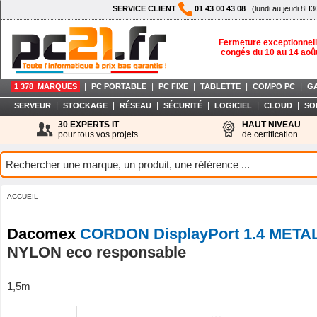
SERVICE CLIENT
01 43 00 43 08
(lundi au jeudi 8H3
Fermeture exceptionnell
congés du 10 au 14 aoû
|
|
|
|
|
1 378 MARQUES
PC PORTABLE
PC FIXE
TABLETTE
COMPO PC
G
|
|
|
|
|
|
SERVEUR
STOCKAGE
RÉSEAU
SÉCURITÉ
LOGICIEL
CLOUD
SO
30 EXPERTS IT
HAUT NIVEAU
pour tous vos projets
de certification
ACCUEIL
Dacomex
CORDON DisplayPort 1.4 META
NYLON eco responsable
1,5m