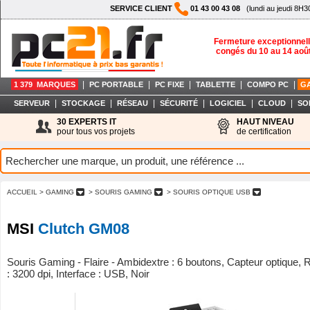
SERVICE CLIENT
01 43 00 43 08
(lundi au jeudi 8H3
Fermeture exceptionnell
congés du 10 au 14 aoû
|
|
|
|
|
1 379 MARQUES
PC PORTABLE
PC FIXE
TABLETTE
COMPO PC
G
|
|
|
|
|
|
SERVEUR
STOCKAGE
RÉSEAU
SÉCURITÉ
LOGICIEL
CLOUD
SO
30 EXPERTS IT
HAUT NIVEAU
pour tous vos projets
de certification
ACCUEIL
> GAMING
> SOURIS GAMING
> SOURIS OPTIQUE USB
MSI
Clutch GM08
Souris Gaming - Flaire - Ambidextre : 6 boutons, Capteur optique,
: 3200 dpi, Interface : USB, Noir