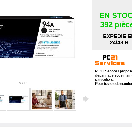
EN STO
392 pièc
EXPEDIE E
24/48 H
PC21 Services propose 
dépannage et de maint
particuliers.
zoom
Pour toutes demandes