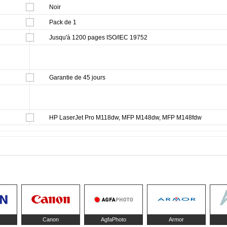
Noir
Pack de 1
Jusqu'à 1200 pages ISO/IEC 19752
Garantie de 45 jours
HP LaserJet Pro M118dw, MFP M148dw, MFP M148fdw
Canon
AgfaPhoto
Armor