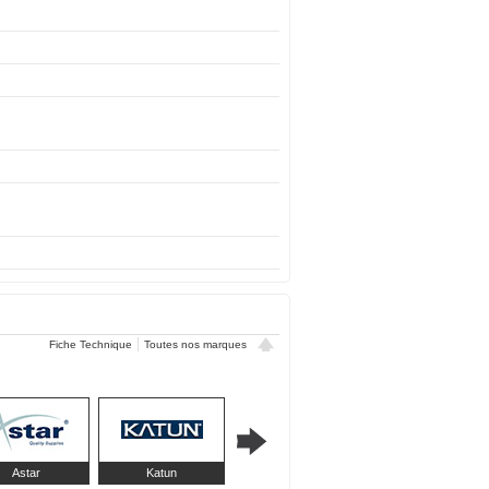
Fiche Technique
Toutes nos marques
Astar
Katun
KMP
MediaRange