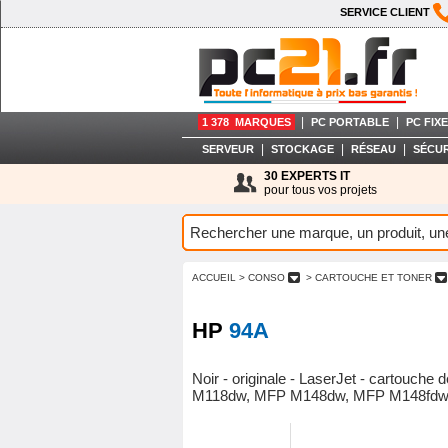
SERVICE CLIENT
|
|
1 378 MARQUES
PC PORTABLE
PC FIXE
|
|
|
SERVEUR
STOCKAGE
RÉSEAU
SÉCUR
30 EXPERTS IT
pour tous vos projets
ACCUEIL
> CONSO
> CARTOUCHE ET TONER
HP
94A
Noir - originale - LaserJet - cartouche
M118dw, MFP M148dw, MFP M148fd