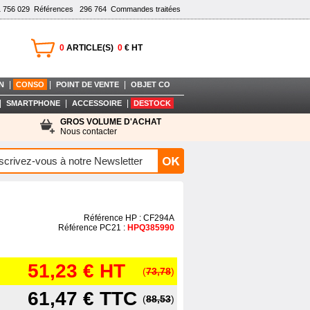
1 756 029
Références
296 764
Commandes traitées
0
ARTICLE(S)
0
€ HT
|
|
|
N
CONSO
POINT DE VENTE
OBJET CO
|
|
|
SMARTPHONE
ACCESSOIRE
DESTOCK
GROS VOLUME D'ACHAT
Nous contacter
Référence HP : CF294A
Référence PC21 :
HPQ385990
51,23 €
HT
(
73,78
)
61,47 €
TTC
(
88,53
)