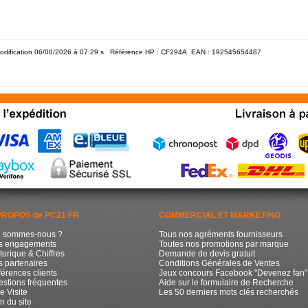
odification 06/08/2026 à 07:29
s Référence HP : CF294A EAN :
192545654487
PROPOS de PC21.FR
COMMERCIAL ET MARKETING
i sommes-nous ?
Tous nos agréments fournisseurs
s engagements
Toutes nos promotions par marque
torique & Chiffres
Demande de devis gratuit
 partenaires
Conditions Générales de Ventes
érences clients
Jeux concours Facebook "Devenez fan"
stions fréquentes
Aide sur le formulaire de Recherche
e Visite
Les 50 derniers mots clés recherchés
n du site