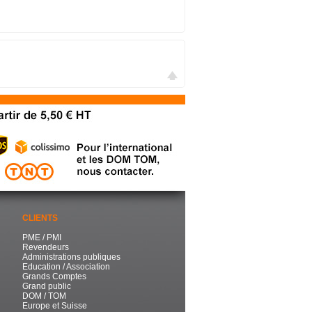
CLIENTS
PME / PMI
Revendeurs
Administrations publiques
Education / Association
Grands Comptes
Grand public
DOM / TOM
Europe et Suisse