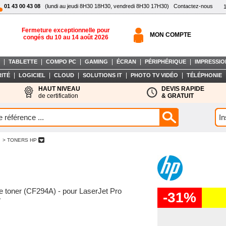
01 43 00 43 08
(lundi au jeudi 8H30 18H30, vendredi 8H30 17H30)
Contactez-nous
Fermeture exceptionnelle pour
MON COMPTE
congés du 10 au 14 août 2026
|
|
|
|
|
|
TABLETTE
COMPO PC
GAMING
ÉCRAN
PÉRIPHÉRIQUE
IMPRESSIO
|
|
|
|
|
ITÉ
LOGICIEL
CLOUD
SOLUTIONS IT
PHOTO TV VIDÉO
TÉLÉPHONIE
HAUT NIVEAU
DEVIS RAPIDE
de certification
& GRATUIT
> TONERS HP
 de toner (CF294A) - pour LaserJet Pro
-31%
w