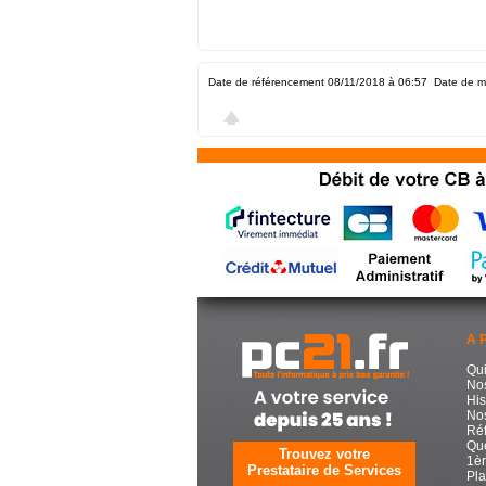
Date de référencement 08/11/2018 à 06:57
Date de m
A 
Qu
No
His
Nos
Réf
Que
Trouvez votre
1èr
Prestataire de Services
Pla