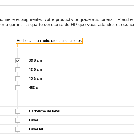
onnelle et augmentez votre productivité grâce aux toners HP authent
ider à garantir la qualité constante de HP que vous attendez et éco
Rechercher un autre produit par critères
↓
35.8 cm
10.8 cm
13.5 cm
490 g
Cartouche de toner
Laser
LaserJet