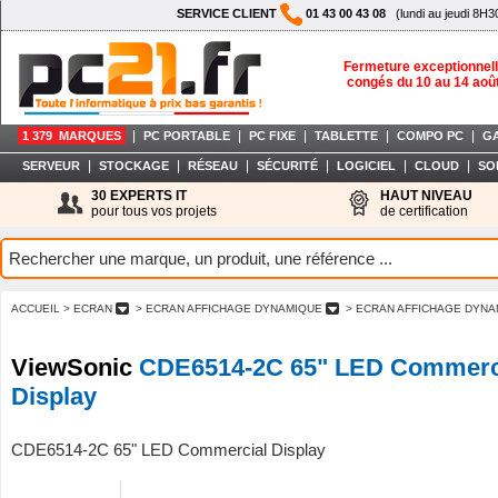
SERVICE CLIENT
01 43 00 43 08
(lundi au jeudi 8H3
Fermeture exceptionnell
congés du 10 au 14 aoû
|
|
|
|
|
1 379 MARQUES
PC PORTABLE
PC FIXE
TABLETTE
COMPO PC
G
|
|
|
|
|
|
SERVEUR
STOCKAGE
RÉSEAU
SÉCURITÉ
LOGICIEL
CLOUD
SO
30 EXPERTS IT
HAUT NIVEAU
pour tous vos projets
de certification
ACCUEIL
> ECRAN
> ECRAN AFFICHAGE DYNAMIQUE
> ECRAN AFFICHAGE DYNA
ViewSonic
CDE6514-2C 65" LED Commerc
Display
CDE6514-2C 65" LED Commercial Display