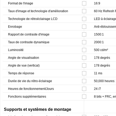
Format de l'image
16:9
Taux d'image et technologie d'amélioration
60 Hz Refresh 
Technologie de rétroéclairage LCD
LED à éclairage
Enrobage
Anti-éblouisse
Rapport de contraste d'image
1500:1
Taux de contraste dynamique
2000:1
Luminosité
500 cd/m²
Angle de visualisation
178 degrés
Angle de vue (vertical)
178 degrés
Temps de réponse
11 ms
Durée de vie du rétro-éclairage
50,000 heures
Heures de fonctionnement/Jours
24 /7
Fonctions supplémentaires
8 bits + FRC, 
Supports et systèmes de montage