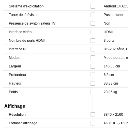
Système d'exploitation
Android 14 AO
Tuner de télévision
Pas de tuner
Présence de syntonisateur TV
Non
Interface vidéo
HDMI
Nombre de ports HDMI
3 ports
Interface PC
RS-232 série,
Modes
Mode portrait,
Largeur
146.33 cm
Profondeur
6.8 cm
Hauteur
83.83 cm
Poids
23.85 kg
Affichage
Résolution
3840 x 2160
Format d'affichage
4K UHD (2160p