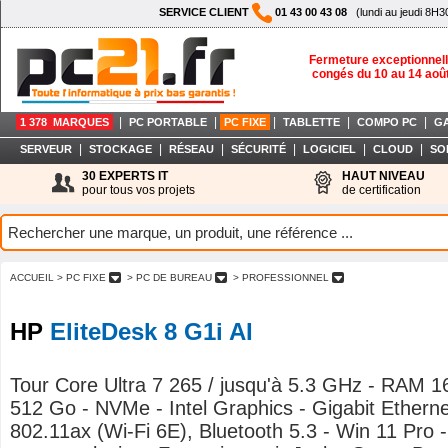
SERVICE CLIENT
01 43 00 43 08
(lundi au jeudi 8H3
Fermeture exceptionnell
congés du 10 au 14 aoû
|
|
|
|
|
1 378 MARQUES
PC PORTABLE
PC FIXE
TABLETTE
COMPO PC
G
|
|
|
|
|
|
SERVEUR
STOCKAGE
RÉSEAU
SÉCURITÉ
LOGICIEL
CLOUD
SO
30 EXPERTS IT
HAUT NIVEAU
pour tous vos projets
de certification
ACCUEIL
> PC FIXE
> PC DE BUREAU
> PROFESSIONNEL
HP
EliteDesk 8 G1i AI
Tour Core Ultra 7 265 / jusqu'à 5.3 GHz - RAM 
512 Go - NVMe - Intel Graphics - Gigabit Ethern
802.11ax (Wi-Fi 6E), Bluetooth 5.3 - Win 11 Pro -