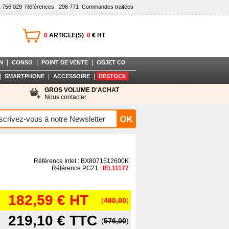
1 756 029
Références
296 771
Commandes traitées
0
ARTICLE(S)
0
€ HT
|
|
|
N
CONSO
POINT DE VENTE
OBJET CO
|
|
|
SMARTPHONE
ACCESSOIRE
DESTOCK
GROS VOLUME D'ACHAT
Nous contacter
Référence Intel : BX8071512600K
Référence PC21 :
IEL11177
182,59 €
HT
(
480,00
)
219,10 €
TTC
(
576,00
)