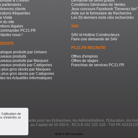
torique & Chiffres
Demande de devis gratuit
 partenaires
Conditions Générales de Ventes
érences clients
Jeux concours Facebook "Devenez fan"
stions fréquentes
Aide sur le formulaire de Recherche
e Visite
Les 50 derniers mots clés recherchés
n du site
tions légales
SAV
commander PC21.FR
tactez nous !
SAV et Hotline Constructeurs
Faire une demande de SAV
ODUITS
PC21.FR RECRUTE
alogue produits par Univers
uveaux produits
Offres d'emplois
uveaux produits par Marques
Offres de stages
veaux produits par Catégories
Franchise de services PC21.FR
 plus gros stocks par Marques
 plus gros stocks par Catégories
tes les Actualités Informatiques
’utilisation de
 d’intérêts et
e à Prix Bas Garantis pour les Entreprises, les Administrations, l'Education, les Ass
000 / 2026 - SARL au Capital de 50 000 € - RCS B 432 105 328 - TVA FR 4243210
durée 0.081 secondes