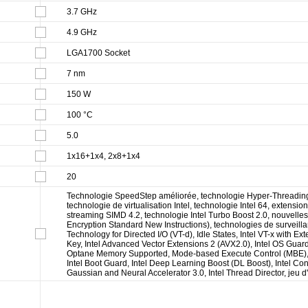
3.7 GHz
4.9 GHz
LGA1700 Socket
7 nm
150 W
100 °C
5.0
1x16+1x4, 2x8+1x4
20
Technologie SpeedStep améliorée, technologie Hyper-Threading,
technologie de virtualisation Intel, technologie Intel 64, extens
streaming SIMD 4.2, technologie Intel Turbo Boost 2.0, nouvelles
Encryption Standard New Instructions), technologies de surveillan
Technology for Directed I/O (VT-d), Idle States, Intel VT-x with E
Key, Intel Advanced Vector Extensions 2 (AVX2.0), Intel OS Guard,
Optane Memory Supported, Mode-based Execute Control (MBE),
Intel Boot Guard, Intel Deep Learning Boost (DL Boost), Intel Co
Gaussian and Neural Accelerator 3.0, Intel Thread Director, jeu d'