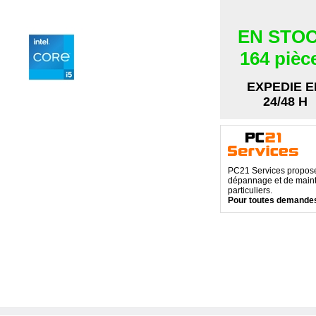
EN STO
164 pièc
EXPEDIE E
24/48 H
PC21 Services propose 
dépannage et de maint
particuliers.
Pour toutes demandes