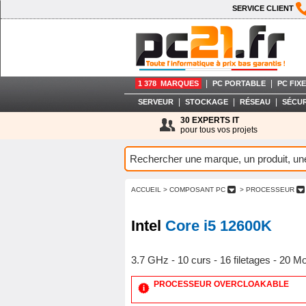
SERVICE CLIENT
|
|
1 378 MARQUES
PC PORTABLE
PC FIXE
|
|
|
SERVEUR
STOCKAGE
RÉSEAU
SÉCUR
30 EXPERTS IT
pour tous vos projets
ACCUEIL
> COMPOSANT PC
> PROCESSEUR
Intel
Core i5 12600K
3.7 GHz - 10 curs - 16 filetages - 20 
PROCESSEUR OVERCLOAKABLE