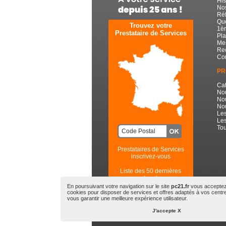
His
Nos
Réf
Que
Trouvez votre
1èr
Prestataire de Services
Pla
Men
Re
Con
PR
Cat
No
No
Nou
Les
Les
Tou
Prestataires de Services
inscrivez-vous
Liste des 50 dernières
recherches
En poursuivant votre navigation sur le site
pc21.fr
vous acceptez l
cookies pour disposer de services et offres adaptés à vos centres
PC21.FR - Toute l'Informatiqu
vous garantir une meilleure expérience utilisateur.
© 2
J'accepte X