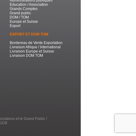
Administrations publiques
Education / Association
Grands Comptes
Grand public
DOM / TOM
Europe et Suisse
Export
EXPORT ET DOM TOM
Bordereau de Vente Exportation
Livraison Afrique / International
Livraison Europe et Suisse
Livraison DOM TOM
ociations et le Grand Public !
5328