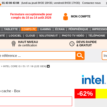
01 43 00 43 08
(lundi au jeudi 8H30 18H30, vendredi 8H30 17H30)
Contactez-nous
Fermeture exceptionnelle pour
MON COMPTE
congés du 10 au 14 août 2026
|
|
|
|
|
|
TABLETTE
COMPO PC
GAMING
ÉCRAN
PÉRIPHÉRIQUE
IMPRESSIO
|
|
|
|
|
ITÉ
LOGICIEL
CLOUD
SOLUTIONS IT
PHOTO TV VIDÉO
TÉLÉPHONIE
HAUT NIVEAU
DEVIS RAPIDE
de certification
& GRATUIT
> INTEL CORE I3 / I5 / I7 / I9 (12E GEN)
Mo cache - Box
-62%