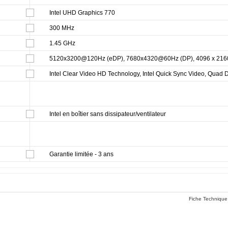
Intel UHD Graphics 770
300 MHz
1.45 GHz
5120x3200@120Hz (eDP), 7680x4320@60Hz (DP), 4096 x 216
Intel Clear Video HD Technology, Intel Quick Sync Video, Quad 
Intel en boîtier sans dissipateur/ventilateur
Garantie limitée - 3 ans
Fiche Technique