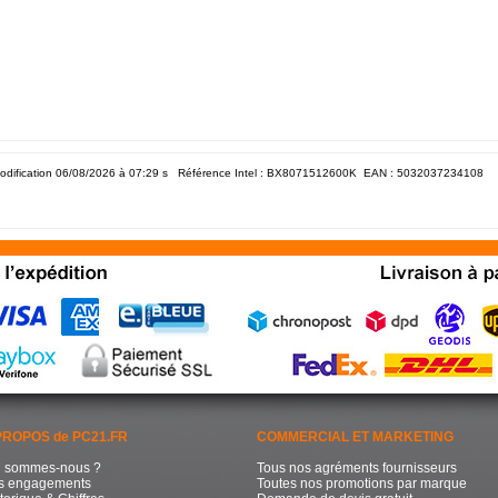
odification 06/08/2026 à 07:29
s Référence Intel : BX8071512600K EAN :
5032037234108
PROPOS de PC21.FR
COMMERCIAL ET MARKETING
i sommes-nous ?
Tous nos agréments fournisseurs
s engagements
Toutes nos promotions par marque