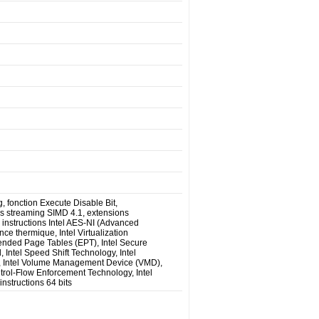
 fonction Execute Disable Bit,
ions streaming SIMD 4.1, extensions
 instructions Intel AES-NI (Advanced
ce thermique, Intel Virtualization
xtended Page Tables (EPT), Intel Secure
 Intel Speed Shift Technology, Intel
 Intel Volume Management Device (VMD),
ntrol-Flow Enforcement Technology, Intel
instructions 64 bits