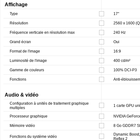
Affichage
Type
17"
Résolution
2560 x 1600 (
Fréquence verticale en résolution max
240 Hz
Grand écran
Oui
Format de l'image
16:9
Luminosité de l'image
400 cd/m²
Gamme de couleurs
100% DCI-P3
Fonctions
Anti-éblouissem
Audio & vidéo
Configuration à unités de traitement graphique
1 carte GPU un
multiples
Processeur graphique
NVIDIA GeForc
Mémoire vidéo
8 Go GDDR7 
Dynamic Boost,
Fonctions du système vidéo
Reflex 2