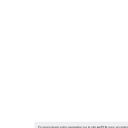
En poursuivant votre navigation sur le site
pc21.fr
vous acceptez l