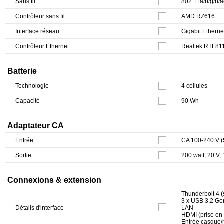
Sans fil
802.11a/b/g/n/a
Contrôleur sans fil
AMD RZ616
Interface réseau
Gigabit Etherne
Contrôleur Ethernet
Realtek RTL8
Batterie
Technologie
4 cellules
Capacité
90 Wh
Adaptateur CA
Entrée
CA 100-240 V (
Sortie
200 watt, 20 V, 
Connexions & extension
Thunderbolt 4 (
3 x USB 3.2 Ge
Détails d'interface
LAN
HDMI (prise en
Entrée casque