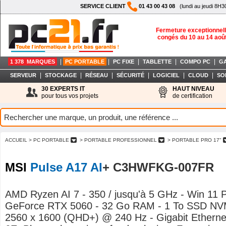
SERVICE CLIENT
01 43 00 43 08
(lundi au jeudi 8H3
Fermeture exceptionnell
congés du 10 au 14 aoû
|
|
|
|
|
1 378 MARQUES
PC PORTABLE
PC FIXE
TABLETTE
COMPO PC
G
|
|
|
|
|
|
SERVEUR
STOCKAGE
RÉSEAU
SÉCURITÉ
LOGICIEL
CLOUD
SO
30 EXPERTS IT
HAUT NIVEAU
pour tous vos projets
de certification
ACCUEIL
> PC PORTABLE
> PORTABLE PROFESSIONNEL
> PORTABLE PRO 17"
MSI
Pulse A17 AI
+ C3HWFKG-007FR
AMD Ryzen AI 7 - 350 / jusqu'à 5 GHz - Win 11 P
GeForce RTX 5060 - 32 Go RAM - 1 To SSD NVM
2560 x 1600 (QHD+) @ 240 Hz - Gigabit Ethernet