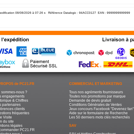
odification 08/08/2026 à 07:26
s Référence Datalogic : 94ACC0127 EAN :
9999999999999
PROPOS de PC21.FR
COMMERCIAL ET MARKETING
i sommes-nous ?
Tous nos agréments fournisseurs
s engagements
Toutes nos promotions par marque
torique & Chiffres
Demande de devis gratuit
 partenaires
Conditions Générales de Ventes
érences clients
Jeux concours Facebook "Devenez fan"
stions fréquentes
Aide sur le formulaire de Recherche
e Visite
Les 50 derniers mots clés recherchés
n du site
tions légales
SAV
commander PC21.FR
tactez nous !
SAV et Hotline Constructeurs