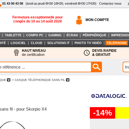
01 43 00 43 08
(lundi au jeudi 8H30 18H30, vendredi 8H30 17H30)
Contactez-nous
Fermeture exceptionnelle pour
MON COMPTE
congés du 10 au 14 août 2026
|
|
|
|
|
|
TABLETTE
COMPO PC
GAMING
ÉCRAN
PÉRIPHÉRIQUE
IMPRESSIO
|
|
|
|
|
ITÉ
LOGICIEL
CLOUD
SOLUTIONS IT
PHOTO TV VIDÉO
TÉLÉPHONIE
HAUT NIVEAU
DEVIS RAPIDE
de certification
& GRATUIT
IQUE
> CASQUE TÉLÉPHONIQUE SANS FIL
sans fil - pour Skorpio X4
-14%