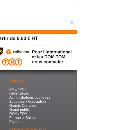
CLIENTS
PME / PMI
Revendeurs
Administrations publiques
Education / Association
Grands Comptes
Grand public
DOM / TOM
Europe et Suisse
Export
EXPORT ET DOM TOM