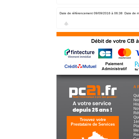
Date de référencement 09/09/2016 à 06:38
Date de m
A 
Qu
No
His
Nos
Réf
Que
Trouvez votre
1èr
Prestataire de Services
Pla
Men
Re
Con