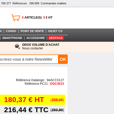
1 756 377
Références
296 809
Commandes traitées
0
ARTICLE(S)
0
€ HT
|
|
|
N
CONSO
POINT DE VENTE
OBJET CO
|
|
|
SMARTPHONE
ACCESSOIRE
DESTOCK
GROS VOLUME D'ACHAT
Nous contacter
Référence Datalogic : 94ACC0127
Référence PC21 :
DGC4633
180,37 €
HT
(
209,00
)
216,44 €
TTC
(
250,80
)