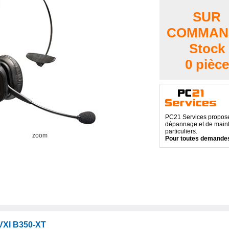
SUR
COMMAN
Stock
0 pièce
PC21 Services propose 
dépannage et de maint
particuliers.
zoom
Pour toutes demandes
XI B350-XT