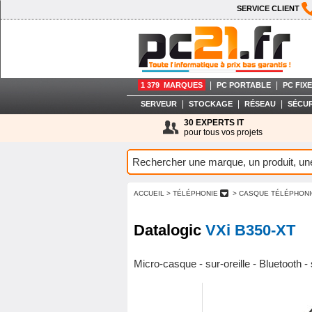
SERVICE CLIENT
|
|
1 379 MARQUES
PC PORTABLE
PC FIXE
|
|
|
SERVEUR
STOCKAGE
RÉSEAU
SÉCUR
30 EXPERTS IT
pour tous vos projets
ACCUEIL
> TÉLÉPHONIE
> CASQUE TÉLÉPHON
Datalogic
VXi B350-XT
Micro-casque - sur-oreille - Bluetooth - 