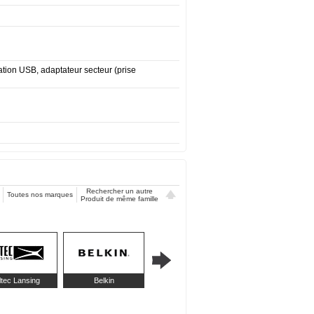
ation USB, adaptateur secteur (prise
Rechercher un autre
Toutes nos marques
Produit de même famille
ltec Lansing
Belkin
Corsair
Creative