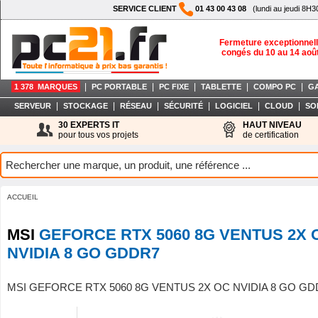
SERVICE CLIENT
01 43 00 43 08
(lundi au jeudi 8H3
Fermeture exceptionnell
congés du 10 au 14 aoû
|
|
|
|
|
1 378 MARQUES
PC PORTABLE
PC FIXE
TABLETTE
COMPO PC
G
|
|
|
|
|
|
SERVEUR
STOCKAGE
RÉSEAU
SÉCURITÉ
LOGICIEL
CLOUD
SO
30 EXPERTS IT
HAUT NIVEAU
pour tous vos projets
de certification
ACCUEIL
MSI
GEFORCE RTX 5060 8G VENTUS 2X 
NVIDIA 8 GO GDDR7
MSI GEFORCE RTX 5060 8G VENTUS 2X OC NVIDIA 8 GO G