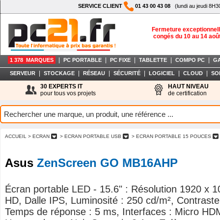
SERVICE CLIENT
01 43 00 43 08
(lundi au jeudi 8H3
Fermeture exceptionnell
congés du 10 au 14 aoû
|
|
|
|
|
1 378 MARQUES
PC PORTABLE
PC FIXE
TABLETTE
COMPO PC
G
|
|
|
|
|
|
SERVEUR
STOCKAGE
RÉSEAU
SÉCURITÉ
LOGICIEL
CLOUD
SO
30 EXPERTS IT
HAUT NIVEAU
pour tous vos projets
de certification
ACCUEIL
> ECRAN
> ECRAN PORTABLE USB
> ECRAN PORTABLE 15 POUCES
Asus
ZenScreen GO MB16AHP
Écran portable LED - 15.6" : Résolution 1920 x 1
HD, Dalle IPS, Luminosité : 250 cd/m², Contraste
Temps de réponse : 5 ms, Interfaces : Micro HD