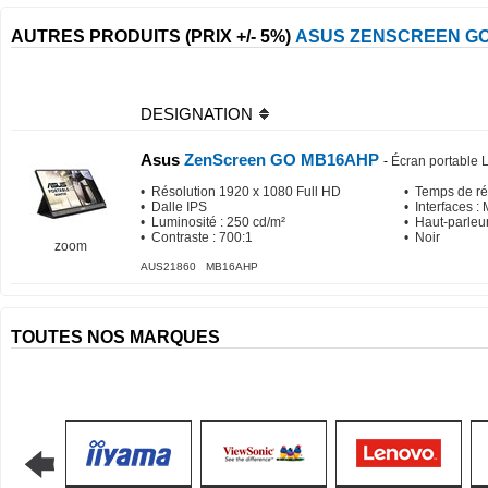
AUTRES PRODUITS (PRIX +/- 5%)
ASUS ZENSCREEN G
DESIGNATION
Asus
ZenScreen GO MB16AHP
-
Écran portable 
• Résolution 1920 x 1080 Full HD
• Temps de ré
• Dalle IPS
• Interfaces 
• Luminosité : 250 cd/m²
• Haut-parleu
• Contraste : 700:1
• Noir
zoom
AUS21860 MB16AHP
TOUTES NOS MARQUES