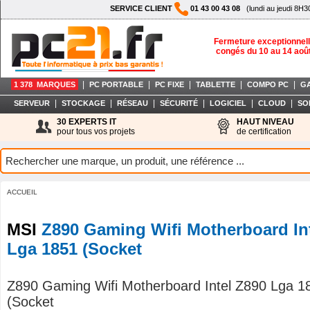
SERVICE CLIENT
01 43 00 43 08
(lundi au jeudi 8H3
Fermeture exceptionnell
congés du 10 au 14 aoû
|
|
|
|
|
1 378 MARQUES
PC PORTABLE
PC FIXE
TABLETTE
COMPO PC
G
|
|
|
|
|
|
SERVEUR
STOCKAGE
RÉSEAU
SÉCURITÉ
LOGICIEL
CLOUD
SO
30 EXPERTS IT
HAUT NIVEAU
pour tous vos projets
de certification
ACCUEIL
MSI
Z890 Gaming Wifi Motherboard In
Lga 1851 (Socket
Z890 Gaming Wifi Motherboard Intel Z890 Lga 1
(Socket