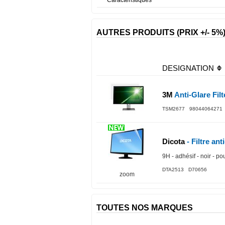
AUTRES PRODUITS (PRIX +/- 5%
DESIGNATION
3M
Anti-Glare Fil
TSM2677 98044064271
Dicota
- Filtre ant
9H - adhésif - noir - po
DTA2513 D70656
zoom
TOUTES NOS MARQUES