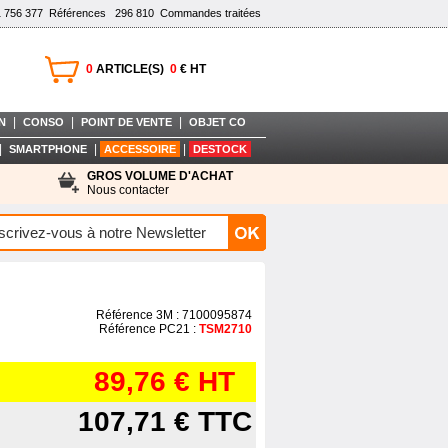
1 756 377
Références
296 810
Commandes traitées
0
ARTICLE(S)
0
€ HT
|
|
|
N
CONSO
POINT DE VENTE
OBJET CO
|
|
|
SMARTPHONE
ACCESSOIRE
DESTOCK
GROS VOLUME D'ACHAT
Nous contacter
Référence 3M : 7100095874
Référence PC21 :
TSM2710
89,76 €
HT
107,71 €
TTC