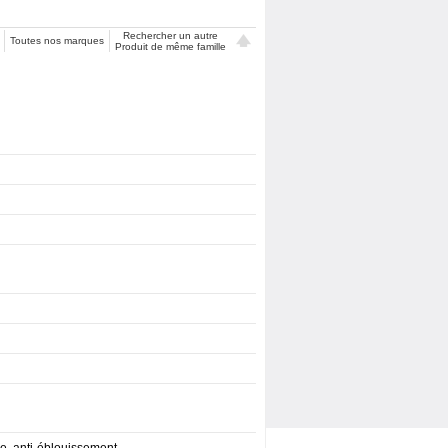
Rechercher un autre
Toutes nos marques
Produit de même famille
re, anti-éblouissement