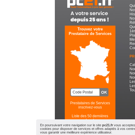
Qu
No
His
Nos
Réf
Que
Trouvez votre
1èr
Prestataire de Services
Pla
Men
Re
Con
PR
Cat
No
No
Nou
Les
Les
Tou
Prestataires de Services
inscrivez-vous
Liste des 50 dernières
recherches
En poursuivant votre navigation sur le site
pc21.fr
vous acceptez l
cookies pour disposer de services et offres adaptés à vos centres
PC21.FR - Toute l'Informatiqu
vous garantir une meilleure expérience utilisateur.