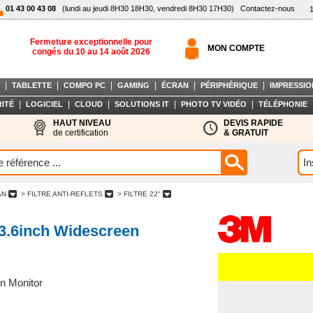
01 43 00 43 08
(lundi au jeudi 8H30 18H30, vendredi 8H30 17H30)
Contactez-nous
Fermeture exceptionnelle pour
MON COMPTE
congés du 10 au 14 août 2026
|
|
|
|
|
|
TABLETTE
COMPO PC
GAMING
ÉCRAN
PÉRIPHÉRIQUE
IMPRESSIO
|
|
|
|
|
ITÉ
LOGICIEL
CLOUD
SOLUTIONS IT
PHOTO TV VIDÉO
TÉLÉPHONIE
HAUT NIVEAU
DEVIS RAPIDE
de certification
& GRATUIT
AN
> FILTRE ANTI-REFLETS
> FILTRE 22"
 23.6inch Widescreen
en Monitor