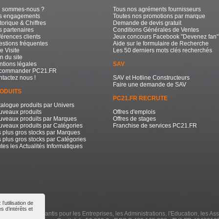
i sommes-nous ?
Tous nos agréments fournisseurs
s engagements
Toutes nos promotions par marque
torique & Chiffres
Demande de devis gratuit
 partenaires
Conditions Générales de Ventes
érences clients
Jeux concours Facebook "Devenez fan"
stions fréquentes
Aide sur le formulaire de Recherche
e Visite
Les 50 derniers mots clés recherchés
n du site
tions légales
SAV
commander PC21.FR
tactez nous !
SAV et Hotline Constructeurs
Faire une demande de SAV
ODUITS
PC21.FR RECRUTE
alogue produits par Univers
uveaux produits
Offres d'emplois
uveaux produits par Marques
Offres de stages
veaux produits par Catégories
Franchise de services PC21.FR
 plus gros stocks par Marques
 plus gros stocks par Catégories
tes les Actualités Informatiques
’utilisation de
 d’intérêts et
e à Prix Bas Garantis pour les Entreprises, les Administrations, l'Education, les Ass