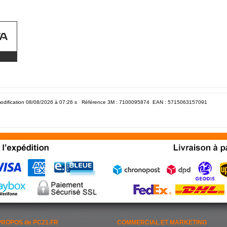
odification 08/08/2026 à 07:26
s Référence 3M : 7100095874 EAN :
5715063157091
PROPOS de PC21.FR
COMMERCIAL ET MARKETING