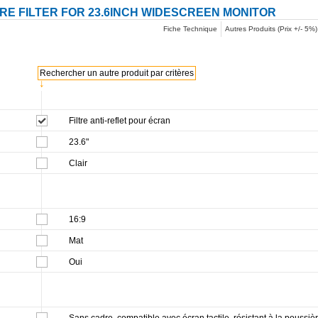
ARE FILTER FOR 23.6INCH WIDESCREEN MONITOR
Fiche Technique
Autres Produits (Prix +/- 5%)
Rechercher un autre produit par critères
↓
Filtre anti-reflet pour écran
23.6"
Clair
16:9
Mat
Oui
Sans cadre, compatible avec écran tactile, résistant à la poussiè