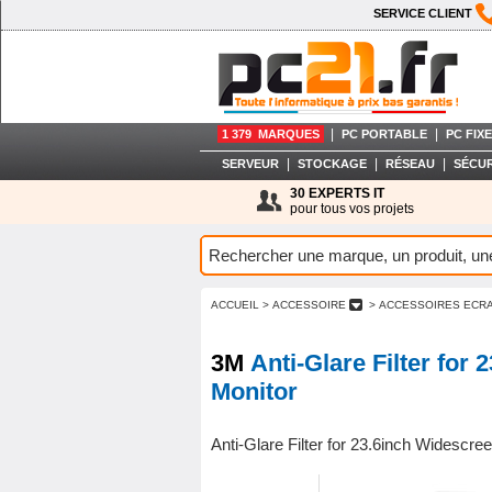
SERVICE CLIENT
|
|
1 379 MARQUES
PC PORTABLE
PC FIXE
|
|
|
SERVEUR
STOCKAGE
RÉSEAU
SÉCUR
30 EXPERTS IT
pour tous vos projets
ACCUEIL
> ACCESSOIRE
> ACCESSOIRES ECR
3M
Anti-Glare Filter for
Monitor
Anti-Glare Filter for 23.6inch Widescre