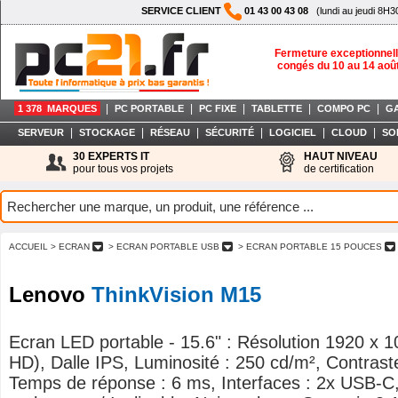
SERVICE CLIENT
01 43 00 43 08
(lundi au jeudi 8H3
Fermeture exceptionnell
congés du 10 au 14 aoû
|
|
|
|
|
1 378 MARQUES
PC PORTABLE
PC FIXE
TABLETTE
COMPO PC
G
|
|
|
|
|
|
SERVEUR
STOCKAGE
RÉSEAU
SÉCURITÉ
LOGICIEL
CLOUD
SO
30 EXPERTS IT
HAUT NIVEAU
pour tous vos projets
de certification
ACCUEIL
> ECRAN
> ECRAN PORTABLE USB
> ECRAN PORTABLE 15 POUCES
Lenovo
ThinkVision M15
Ecran LED portable - 15.6" : Résolution 1920 x 1
HD), Dalle IPS, Luminosité : 250 cd/m², Contrast
Temps de réponse : 6 ms, Interfaces : 2x USB-C