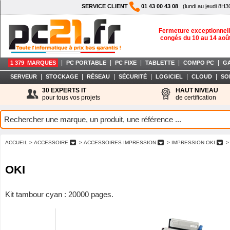
SERVICE CLIENT
01 43 00 43 08
(lundi au jeudi 8H3
Fermeture exceptionnell
congés du 10 au 14 aoû
|
|
|
|
|
1 379 MARQUES
PC PORTABLE
PC FIXE
TABLETTE
COMPO PC
G
|
|
|
|
|
|
SERVEUR
STOCKAGE
RÉSEAU
SÉCURITÉ
LOGICIEL
CLOUD
SO
30 EXPERTS IT
HAUT NIVEAU
pour tous vos projets
de certification
ACCUEIL
> ACCESSOIRE
> ACCESSOIRES IMPRESSION
> IMPRESSION OKI
>
OKI
Kit tambour cyan : 20000 pages.