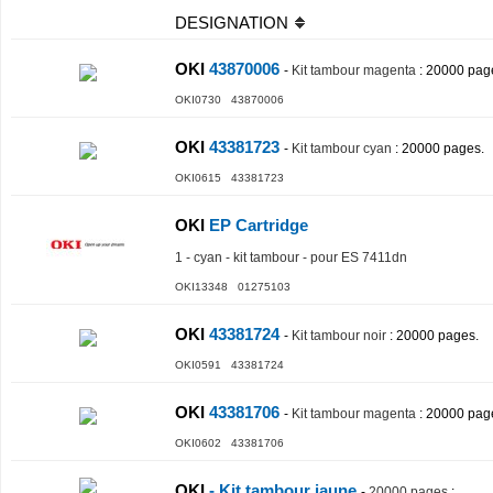
DESIGNATION
OKI
43870006
-
Kit tambour magenta
: 20000 pag
OKI0730 43870006
OKI
43381723
-
Kit tambour cyan
: 20000 pages.
OKI0615 43381723
OKI
EP Cartridge
1 - cyan - kit tambour - pour ES 7411dn
OKI13348 01275103
OKI
43381724
-
Kit tambour noir
: 20000 pages.
OKI0591 43381724
OKI
43381706
-
Kit tambour magenta
: 20000 pag
OKI0602 43381706
OKI
- Kit tambour jaune
-
20000 pages
: