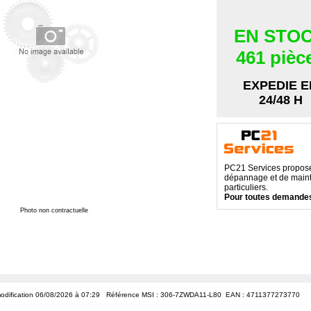
EN STO
461 pièc
EXPEDIE E
24/48 H
PC21 Services propose 
dépannage et de maint
particuliers.
Pour toutes demandes
Photo non contractuelle
odification 06/08/2026 à 07:29
Référence MSI : 306-7ZWDA11-L80 EAN :
4711377273770