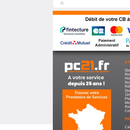
A 
Qu
No
His
Nos
Réf
Que
Trouvez votre
1èr
Prestataire de Services
Pla
Men
Re
Con
PR
Cat