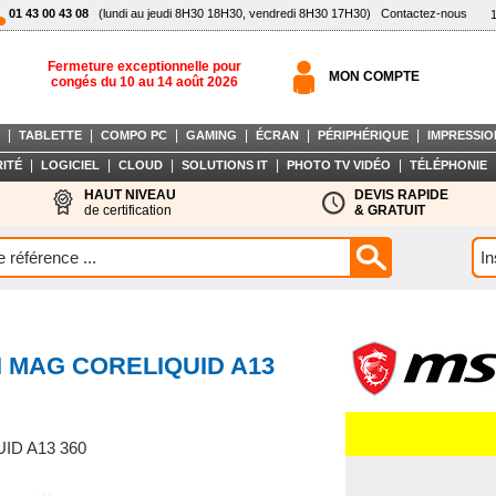
01 43 00 43 08
(lundi au jeudi 8H30 18H30, vendredi 8H30 17H30)
Contactez-nous
Fermeture exceptionnelle pour
MON COMPTE
congés du 10 au 14 août 2026
|
|
|
|
|
|
TABLETTE
COMPO PC
GAMING
ÉCRAN
PÉRIPHÉRIQUE
IMPRESSIO
|
|
|
|
|
ITÉ
LOGICIEL
CLOUD
SOLUTIONS IT
PHOTO TV VIDÉO
TÉLÉPHONIE
HAUT NIVEAU
DEVIS RAPIDE
de certification
& GRATUIT
I MAG CORELIQUID A13
ID A13 360