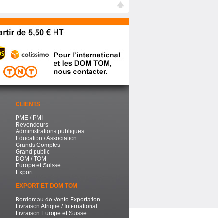
CLIENTS
PME / PMI
Revendeurs
Administrations publiques
Education / Association
Grands Comptes
Grand public
DOM / TOM
Europe et Suisse
Export
EXPORT ET DOM TOM
Bordereau de Vente Exportation
Livraison Afrique / International
Livraison Europe et Suisse