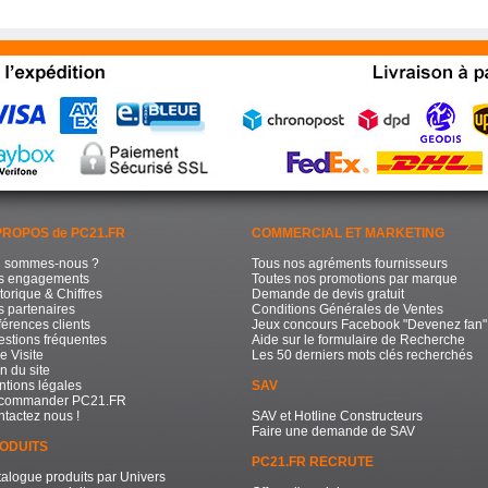
PROPOS de PC21.FR
COMMERCIAL ET MARKETING
i sommes-nous ?
Tous nos agréments fournisseurs
s engagements
Toutes nos promotions par marque
torique & Chiffres
Demande de devis gratuit
 partenaires
Conditions Générales de Ventes
érences clients
Jeux concours Facebook "Devenez fan"
stions fréquentes
Aide sur le formulaire de Recherche
e Visite
Les 50 derniers mots clés recherchés
n du site
tions légales
SAV
commander PC21.FR
tactez nous !
SAV et Hotline Constructeurs
Faire une demande de SAV
ODUITS
PC21.FR RECRUTE
alogue produits par Univers