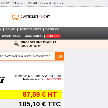
1 756 029
Références
296 764
Commandes traitées
0
ARTICLE(S)
0
€ HT
|
|
|
N
CONSO
POINT DE VENTE
OBJET CO
|
|
|
SMARTPHONE
ACCESSOIRE
DESTOCK
GROS VOLUME D'ACHAT
Nous contacter
Référence MSI : 306-7ZWDA11-L80
Référence PC21 :
MSI15093
87,59 €
HT
105,10 €
TTC