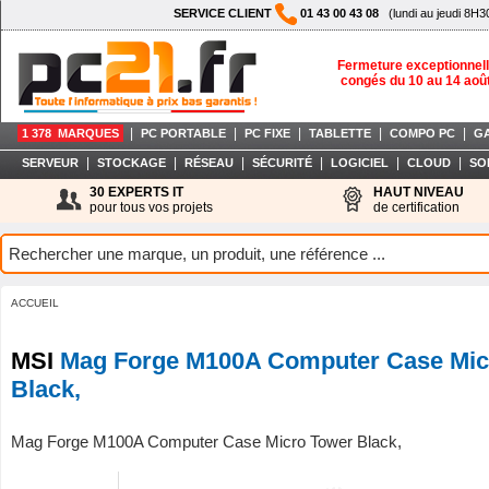
SERVICE CLIENT
01 43 00 43 08
(lundi au jeudi 8H3
Fermeture exceptionnell
congés du 10 au 14 aoû
|
|
|
|
|
1 378 MARQUES
PC PORTABLE
PC FIXE
TABLETTE
COMPO PC
G
|
|
|
|
|
|
SERVEUR
STOCKAGE
RÉSEAU
SÉCURITÉ
LOGICIEL
CLOUD
SO
30 EXPERTS IT
HAUT NIVEAU
pour tous vos projets
de certification
ACCUEIL
MSI
Mag Forge M100A Computer Case Mic
Black,
Mag Forge M100A Computer Case Micro Tower Black,