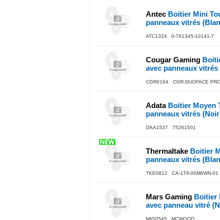
Antec
Boitier Mini T
panneaux vitrés (Blan
ATC1324 0-761345-10141-7
Cougar Gaming
Boiti
avec panneaux vitrés 
CGR0164 CGR-DUOFACE PRO 
Adata
Boitier Moyen 
panneaux vitrés (Noir
DAA1537 75261501
Thermaltake
Boitier 
panneaux vitrés (Blan
TKE0812 CA-1T9-00M6WN-01
Mars Gaming
Boitie
avec panneau vitré (N
MIG0545 MCWOOD