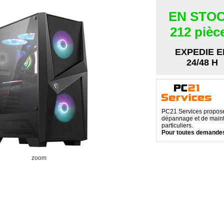
EN STO
212 pièc
EXPEDIE E
24/48 H
PC21 Services propose 
dépannage et de maint
particuliers.
Pour toutes demandes
zoom