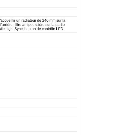
'accueillir un radiateur de 240 mm sur la
rrière, filtre antipoussière sur la partie
stic Light Sync, bouton de contrôle LED