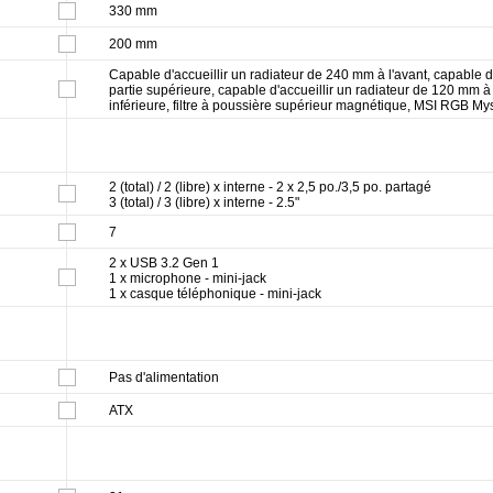
330 mm
200 mm
Capable d'accueillir un radiateur de 240 mm à l'avant, capable d
partie supérieure, capable d'accueillir un radiateur de 120 mm à l'a
inférieure, filtre à poussière supérieur magnétique, MSI RGB My
2 (total) / 2 (libre) x interne - 2 x 2,5 po./3,5 po. partagé
3 (total) / 3 (libre) x interne - 2.5"
7
2 x USB 3.2 Gen 1
1 x microphone - mini-jack
1 x casque téléphonique - mini-jack
Pas d'alimentation
ATX