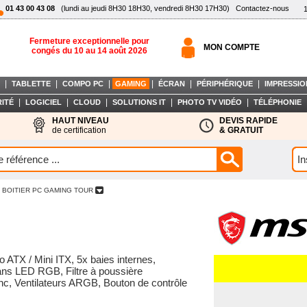
01 43 00 43 08
(lundi au jeudi 8H30 18H30, vendredi 8H30 17H30)
Contactez-nous
Fermeture exceptionnelle pour
MON COMPTE
congés du 10 au 14 août 2026
|
|
|
|
|
|
TABLETTE
COMPO PC
GAMING
ÉCRAN
PÉRIPHÉRIQUE
IMPRESSIO
|
|
|
|
|
ITÉ
LOGICIEL
CLOUD
SOLUTIONS IT
PHOTO TV VIDÉO
TÉLÉPHONIE
HAUT NIVEAU
DEVIS RAPIDE
de certification
& GRATUIT
 BOITIER PC GAMING TOUR
 ATX / Mini ITX, 5x baies internes,
ans LED RGB, Filtre à poussière
c, Ventilateurs ARGB, Bouton de contrôle