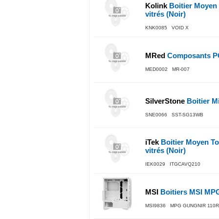
Kolink
Boitier Moyen
vitrés (Noir)
KNK0085 VOID X
MRed
Composants PC
MED0002 MR-007
SilverStone
Boitier M
SNE0066 SST-SG13WB
iTek
Boitier Moyen To
vitrés (Noir)
IEK0029 ITGCAVQ210
MSI
Boitiers MSI M
MSI9836 MPG GUNGNIR 110R