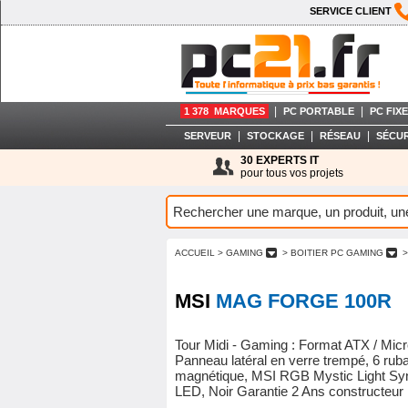
SERVICE CLIENT
|
|
1 378 MARQUES
PC PORTABLE
PC FIXE
|
|
|
SERVEUR
STOCKAGE
RÉSEAU
SÉCUR
30 EXPERTS IT
pour tous vos projets
ACCUEIL
> GAMING
> BOITIER PC GAMING
>
MSI
MAG FORGE 100R
Tour Midi - Gaming : Format ATX / Micro
Panneau latéral en verre trempé, 6 rub
magnétique, MSI RGB Mystic Light Syn
LED, Noir Garantie 2 Ans constructeur