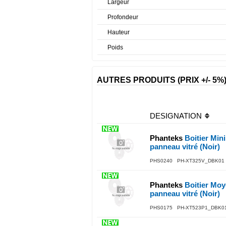
Largeur
Profondeur
Hauteur
Poids
AUTRES PRODUITS (PRIX +/- 5%
DESIGNATION
Phanteks
Boitier Min
panneau vitré (Noir)
PHS0240 PH-XT325V_DBK01
Phanteks
Boitier Moy
panneau vitré (Noir)
PHS0175 PH-XT523P1_DBK0