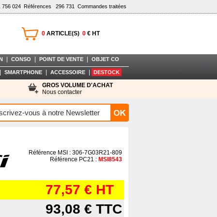
1 756 024
Références
296 731
Commandes traitées
0
ARTICLE(S)
0
€ HT
|
|
|
N
CONSO
POINT DE VENTE
OBJET CO
|
|
|
SMARTPHONE
ACCESSOIRE
DESTOCK
GROS VOLUME D'ACHAT
Nous contacter
Référence MSI : 306-7G03R21-809
Référence PC21 :
MSI8543
77,57 €
HT
93,08 €
TTC