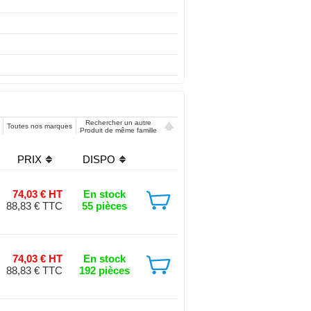
Rechercher un autre
Toutes nos marques
Produit de même famille
PRIX
DISPO
74,03 € HT
En stock
88,83 € TTC
55 pièces
74,03 € HT
En stock
88,83 € TTC
192 pièces