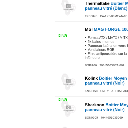
Thermaltake
Boitier 
panneau vitré (Blanc)
TKE0843 CA-1X5-00M1WN-00
MSI
MAG FORGE 100
• Format ATX / MATX / MITX
• 5x baies internes
• Panneau latéral en verre
• Ventilateurs RGB
• Filtre antipoussière sur la 
inférieure
MSI8706 306-7G03M21-809
Kolink
Boitier Moyen 
panneau vitré (Noir)
KNK0153 UNITY LATERAL AR
Sharkoon
Boitier Mo
panneau vitré (Noir)
SON0905 4044951035069